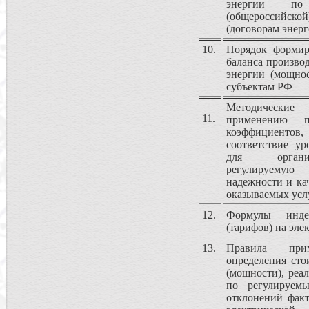
энергии по
(общероссийс
(договорам энер
10.
Порядок формир
баланса производ
энергии (мощно
субъектам РФ
Методические
11.
применению п
коэффициентов
соответствие ур
для организ
регулируему
надежности и ка
оказываемых усл
12.
Формулы инде
(тарифов) на эл
13.
Правила при
определения сто
(мощности), реа
по регулируем
отклонений факт