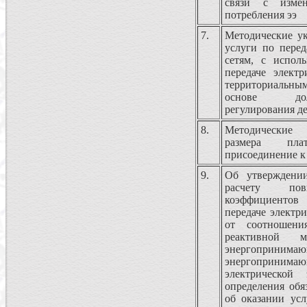
связи с измен
потребления ээ
7.
Методические ук
услуги по перед
сетям, с испол
передаче электр
территориальным
основе дол
регулирования д
8.
Методические
размера пла
присоединение к
9.
Об утверждени
расчету пов
коэффициенто
передаче электр
от соотношени
реактивной 
энергоприним
энергопринимаю
электрической
определения обя
об оказании усл