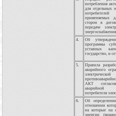
потребления акт
для отдельных 
потребителей
применяемых дл
сторон в дого
передаче элект
энергоснабжения
4.
Об утвержден
программы субъ
уставных кап
государство, и с
5.
Правила разраб
аварийного огр
электрической
противоаварийно
АКТ согласов
аварийной б
потребителя эле
6.
Об определении
отношении кото
на которые на 
энергии (мощн