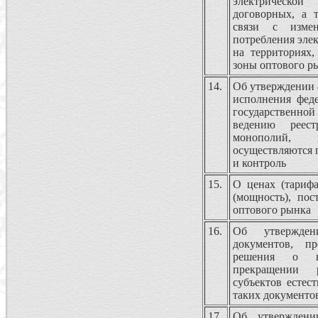
электрическо
договорных, а 
связи с измен
потребления эле
на территориях
зоны оптового р
14.
Об утверждении 
исполнения фед
государственно
ведению реест
монополий,
осуществляются 
и контроль
15.
О ценах (тарифа
(мощность), пос
оптового рынка
16.
Об утвержден
документов, п
решения о в
прекращении р
субъектов естес
таких документо
17.
Об утверждени