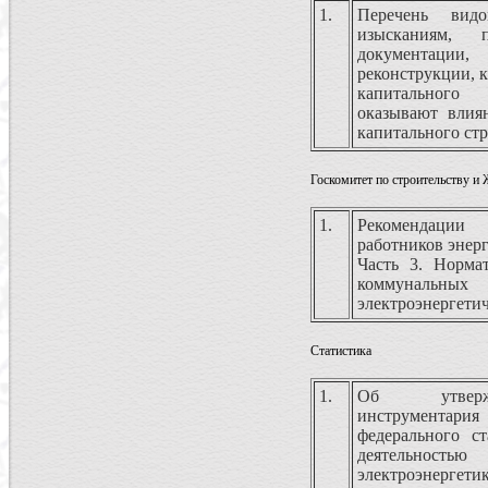
1.
Перечень вид
изысканиям, 
документаци
реконструкции, 
капитального
оказывают влиян
капитального стр
Госкомитет по строительству 
1.
Рекомендации
работников энерг
Часть 3. Норма
коммунальных
электроэнергети
Статистика
1.
Об утвержд
инструментария
федерального ст
деятельност
электроэнергети