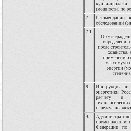
купли-продаж
(мощности) по р
7.
Рекомендации п
обследований (эн
7.1
Об утверждени
определению 
после строитель
хозяйства,
применению 
максимума п
энергии (м
степениз
8.
Инструкция по 
энергетики Рос
расчету и о
технологических
передаче по элек
9.
Административ
промышленност
Федерации по 