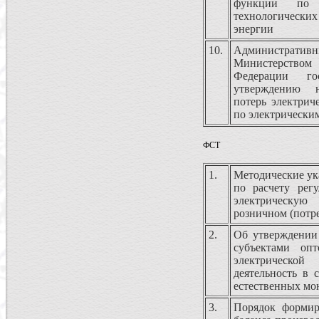
функции по 
технологических
энергии
10.
Административн
Министерство
Федерации го
утверждению н
потерь электрич
по электрически
ФСТ
1.
Методические ук
по расчету рег
электрическу
розничном (потр
2.
Об утверждении
субъектами оп
электрической
деятельность в 
естественных м
3.
Порядок формир