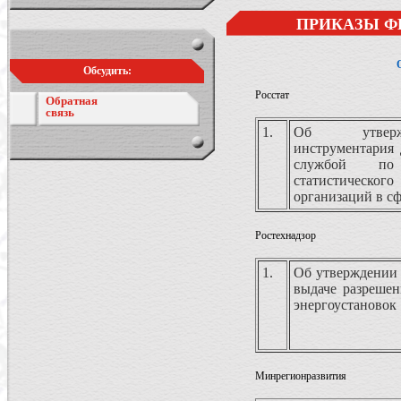
ПРИКАЗЫ Ф
Обсудить:
Росстат
Обратная
связь
1.
Об утвержд
инструментария 
службой по 
статистического
организаций в с
Ростехнадзор
1.
Об утверждении 
выдаче разрешен
энергоустановок
Минрегионразвития