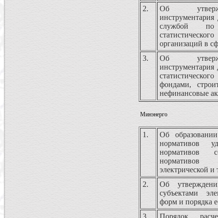
2.
Об утвержд
инструментария 
службой по 
статистического
организаций в с
3.
Об утвержд
инструментария 
статистическо
фондами, строи
нефинансовые а
Минэнерго
1.
Об образовани
нормативов уд
нормативов с
нормативов 
электрической и
2.
Об утверждени
субъектами эле
форм и порядка е
3.
Порядок расч