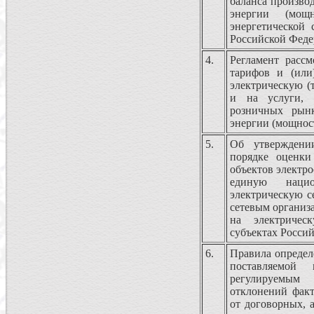
баланса производ
энергии (мощ
энергетической 
Российской Фед
4.
Регламент рассм
тарифов и (или
электрическую (
и на услуги, 
розничных рынк
энергии (мощнос
5.
Об утверждени
порядке оценки
объектов электро
единую нацио
электрическую с
сетевым организа
на электричес
субъектах Росси
6.
Правила определ
поставляемой
регулируемым
отклонений факт
от договорных, 