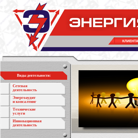
КЛИЕНТ
Виды деятельности:
Сетевая
деятельность
Энергоаудит
и консалтинг
Технические
услуги
Инновационная
деятельность