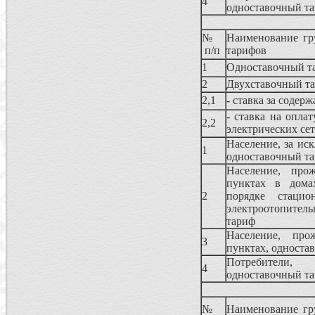
4
одноставочный т
№
Наименование гр
п/п
тарифов
1
Одноставочный т
2
Двухставочный т
2,1
- ставка за содер
- ставка на оплат
2,2
электрических се
Население, за ис
1
одноставочный т
Население, про
пунктах в дома
2
порядке стацио
электроотопите
тариф
Население, про
3
пунктах, односта
Потребители,
4
одноставочный т
№
Наименование гр