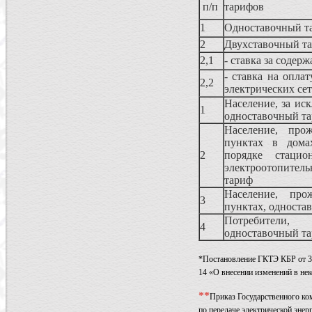
п/п
тарифов
1
Одноставочный т
2
Двухставочный т
2,1
- ставка за содер
- ставка на оплат
2,2
электрических се
Население, за ис
1
одноставочный т
Население, про
пунктах в дома
2
порядке стацио
электроотопите
тариф
Население, про
3
пунктах, односта
Потребители,
4
одноставочный т
*Постановление ГКТЭ КБР от 31
14 «О внесении изменений в не
*
*
Приказ Государственного ко
по передаче электрической энер