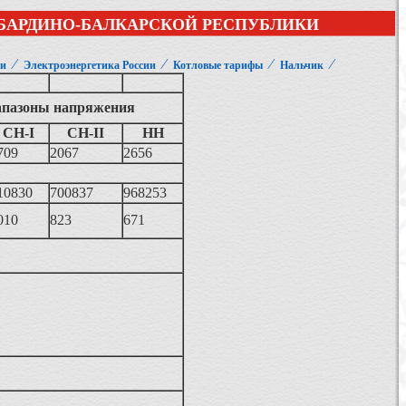
АБАРДИНО-БАЛКАРСКОЙ РЕСПУБЛИКИ
⁄
⁄
⁄
⁄
ии
Электроэнергетика России
Котловые тарифы
Нальчик
пазоны напряжения
СН-I
СН-II
НН
709
2067
2656
10830
700837
968253
010
823
671