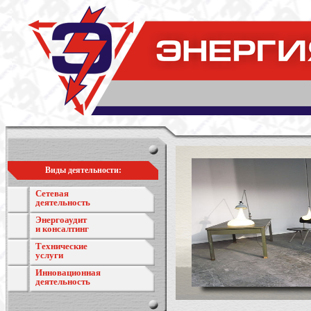
Виды деятельности:
Сетевая
деятельность
Энергоаудит
и консалтинг
Технические
услуги
Инновационная
деятельность