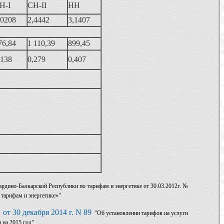
Н-I
СН-II
НН
,0208
2,4442
3,1407
76,84
1 110,39
899,45
,138
0,279
0,407
рдино-Балкарской Республики по тарифам и энергетике от 30.03.2012г. №
 тарифам и энергетике»"
от 30 декабря 2014 г. N 89
у
"Об установлении тарифов на услуги
 на 2015 год"