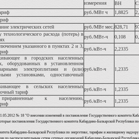
измерения
ВН
С
ариф
руб./МВт ч
1,8825
2
ариф
жание электрических сетей
руб./МВт мес.
828,71
9
у технологического расхода (потерь) в
руб./МВт-ч
0,108
0
тях
ключением указанного в пунктах 2 и 3,
руб./кВт-ч
2,2335
ариф
живающее в городских населенных
х, оборудованных в установленном
нарными электроплитами и (или)
руб./кВт-ч
1,2335
льными установками, одноставочный
живающее в сельских населенных
руб./кВт-ч
1,2335
вочный тариф
 приравненные к населению,
руб./кВт-ч
1,2335
ариф
.05.2012 № 18 "О внесении изменений в постановление Государственного комитета Каба
которые постановления Государственного комитета Кабардино-Балкарской Республики по
митета Кабардино-Балкарской Республики по энергетике, тарифам и жилищному надзор
гии по распределительным сетям сетевых организаций Кабардино-Балкарской Республики