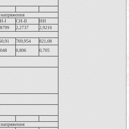
 напряжения
Н-I
СН-II
НН
,8799
2,2737
2,9216
50,91
769,954
821,08
,048
0,806
0,705
 напряжения