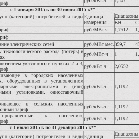
руб./кВт-ч
1,507
ариф
с 1 января 2015 г. по 30 июня 2015 г.**
Диапазоны
упп (категорий) потребителей и виды
Единица
измерения
ВН
С
ариф
руб./МВт ч
1,7512
1
ариф
жание электрических сетей
руб./МВт мес.
359,7
4
у технологического расхода (потерь) в
руб./МВт-ч
1
1
тях
ключением указанного в пунктах 2 и 3,
руб./кВт-ч
2,0552
ариф
живающее в городских населенных
х, оборудованных в установленном
нарными электроплитами и (или)
руб./кВт-ч
1,1192
льными установками, одноставочный
живающее в сельских населенных
руб./кВт-ч
1,1192
вочный тариф
 приравненные к населению,
руб./кВт-ч
1,1192
ариф
с 1 июля 2015 г. по 31 декабря 2015 г.**
Диапазоны
упп (категорий) потребителей и виды
Единица