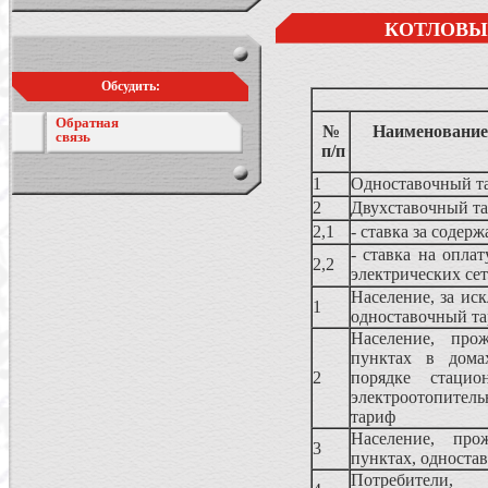
КОТЛОВЫ
Обсудить:
Обратная
№
Наименование 
связь
п/п
1
Одноставочный т
2
Двухставочный т
2,1
- ставка за содер
- ставка на оплат
2,2
электрических се
Население, за ис
1
одноставочный т
Население, про
пунктах в дома
2
порядке стацио
электроотопите
тариф
Население, про
3
пунктах, односта
Потребители,