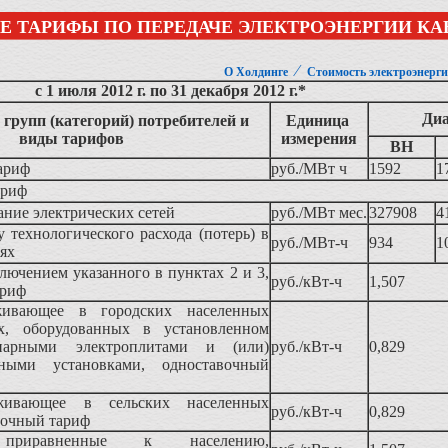
Е ТАРИФЫ ПО ПЕРЕДАЧЕ ЭЛЕКТРОЭНЕРГИИ К
⁄
О Холдинге
Стоимость электроэнерг
с 1 июля 2012 г. по 31 декабря 2012 г.*
Диа
групп (категорий) потребителей и
Единица
виды тарифов
измерения
ВН
ариф
руб./МВт ч
1592
1
ариф
жание электрических сетей
руб./МВт мес.
327908
4
у технологического расхода (потерь) в
руб./МВт-ч
934
1
тях
ключением указанного в пунктах 2 и 3,
руб./кВт-ч
1,507
ариф
живающее в городских населенных
х, оборудованных в установленном
нарными электроплитами и (или)
руб./кВт-ч
0,829
льными установками, одноставочный
живающее в сельских населенных
руб./кВт-ч
0,829
вочный тариф
 приравненные к населению,