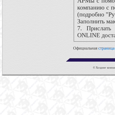
АРМы с помо
компанию с п
(подробно "Ру
Заполнить ма
7. Прислат
ONLINE доста
Официальная
страница
© Холдинг компан