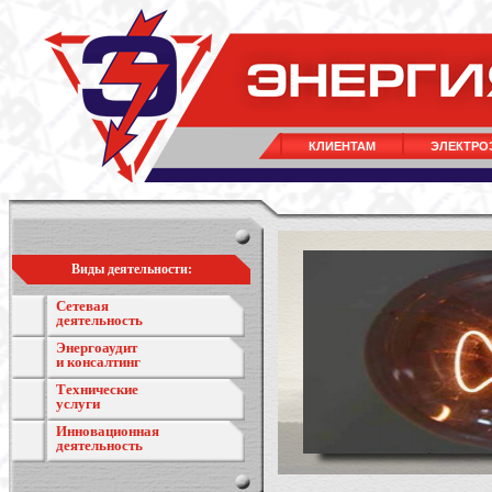
КЛИЕНТАМ
ЭЛЕКТРО
Виды деятельности:
Сетевая
деятельность
Энергоаудит
и консалтинг
Технические
услуги
Инновационная
деятельность