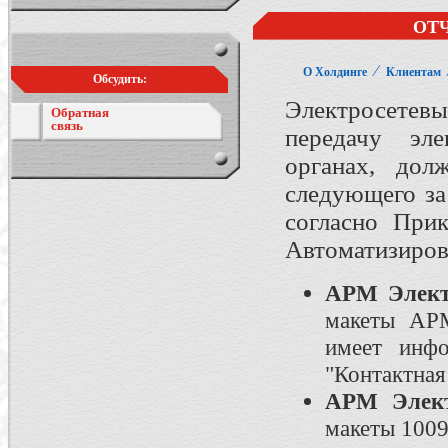
ОТ
⁄
О Холдинге
Клиентам
Обсудить:
Электросетев
Обратная
связь
передачу эл
органах, дол
следующего з
согласно При
Автоматизиров
АРМ Элект
макеты АРМ
имеет инфо
"Контактна
АРМ Элект
макеты 1009