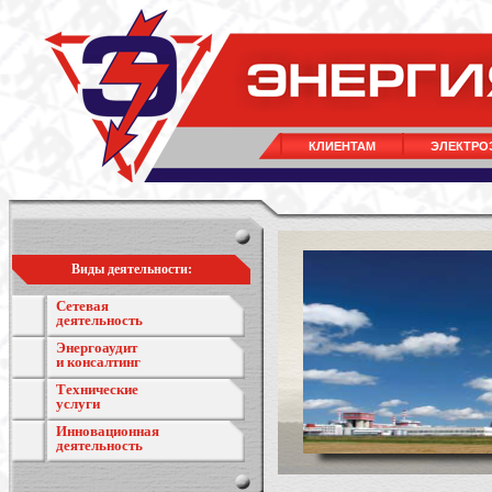
КЛИЕНТАМ
ЭЛЕКТРО
Виды деятельности:
Сетевая
деятельность
Энергоаудит
и консалтинг
Технические
услуги
Инновационная
деятельность