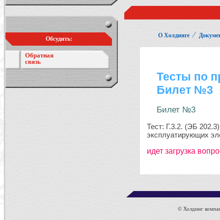
⁄
О Холдинге
Докуме
Обсудить:
Обратная
связь
© Холдинг компан