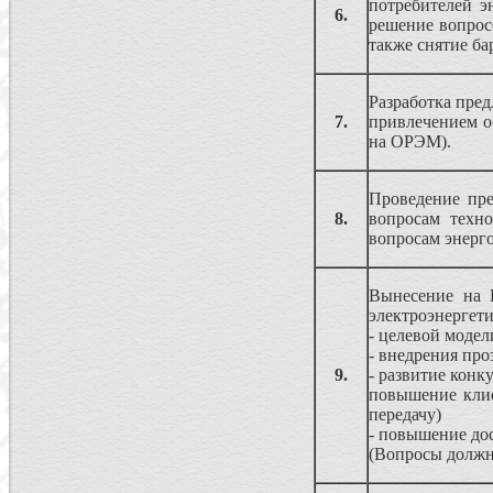
потребителей 
6.
решение вопрос
также снятие ба
Разработка пре
7.
привлечением о
на ОРЭМ).
Проведение пре
8.
вопросам техно
вопросам энерго
Вынесение на 
электроэнергети
- целевой модел
- внедрения пр
9.
- развитие кон
повышение клие
передачу)
- повышение до
(Вопросы должн