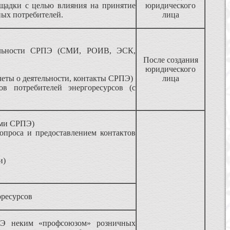
щадки с целью влияния на принятие
юридического
ных потребителей.
лица
тельности СРПЭ (СМИ, РОИВ, ЭСК,
После создания
юридического
еты о деятельности, контакты СРПЭ)
лица
в потребителей энергоресурсов (с
нами СРПЭ)
проса и предоставлением контактов
и)
оресурсов
РПЭ неким «профсоюзом» розничных