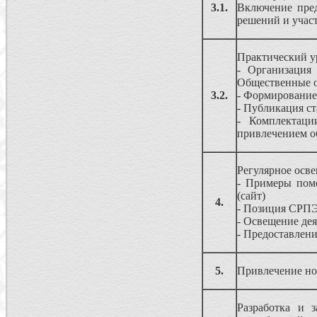
3.1.
Включение пре
решений и участ
Практический у
- Организация
Общественные о
3.2.
- Формирование
- Публикация с
- Комплектаци
привлечением о
Регулярное осве
- Примеры помо
(сайт)
4.
- Позиция СРПЭ
- Освещение де
- Предоставлен
5.
Привлечение но
Разработка и 