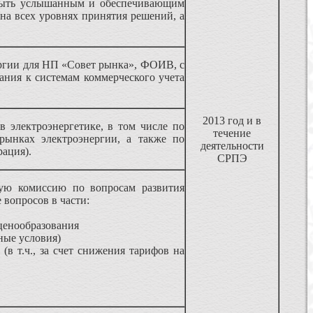
 быть услышанным и обеспечивающим
на всех уровнях принятия решений, а
ргии для НП «Совет рынка», ФОИВ, с
ания к системам коммерческого учета
2013 год и в
 электроэнергетике, в том числе по
течение
рынках электроэнергии, а также по
деятельности
рация).
СРПЭ
ую комиссию по вопросам развития
 вопросов в части:
ценообразования
ные условия)
в т.ч., за счет снижения тарифов на