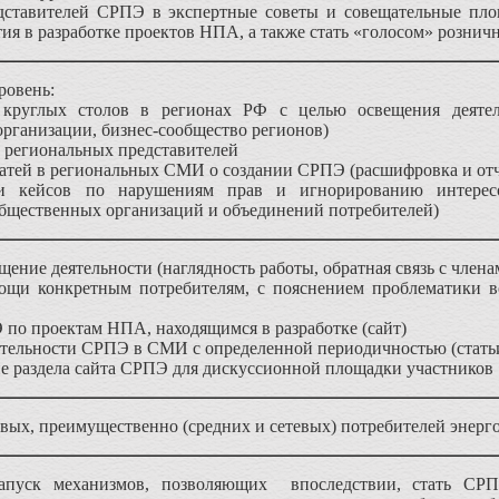
дставителей СРПЭ в экспертные советы и совещательные пло
ия в разработке проектов НПА, а также стать «голосом» рознич
ровень:
 круглых столов в регионах РФ с целью освещения дея
рганизации, бизнес-сообщество регионов)
 региональных представителей
татей в региональных СМИ о создании СРПЭ (расшифровка и отч
и кейсов по нарушениям прав и игнорированию интересо
бщественных организаций и объединений потребителей)
щение деятельности (наглядность работы, обратная связь с чле
щи конкретным потребителям, с пояснением проблематики во
 по проектам НПА, находящимся в разработке (сайт)
ятельности СРПЭ в СМИ с определенной периодичностью (стать
ие раздела сайта СРПЭ для дискуссионной площадки участников
вых, преимущественно (средних и сетевых) потребителей энерг
запуск механизмов, позволяющих впоследствии, стать С