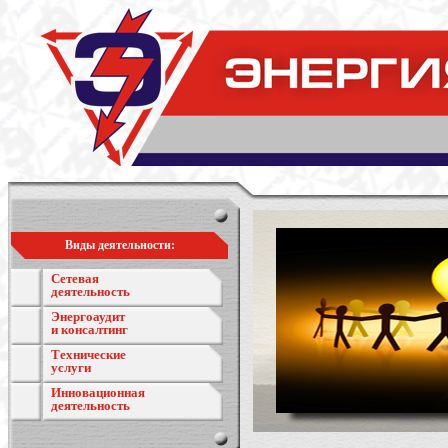
Виды деятельности:
Сетевая
деятельность
Энергоаудит
и консалтинг
Технические
услуги
Инновационная
деятельность