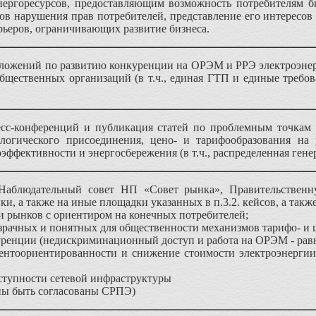
энергоресурсов, предоставляющим возможность потребителям
ов нарушения прав потребителей, представление его интересов 
рьеров, ограничивающих развитие бизнеса.
дложений по развитию конкуренции на ОРЭМ и РРЭ электроэне
бщественных организаций (в т.ч., единая ГТП и единые требов
сс-конференций и публикация статей по проблемным точкам в
логического присоединения, цено- и тарифообразования на 
эффективности и энергосбережения (в т.ч., распределенная гене
Наблюдательный совет НП «Совет рынка», Правительственн
ки, а также на иные площадки указанных в п.3.2. кейсов, а также
и рынков с ориентиром на конечных потребителей;
озрачных и понятных для общественности механизмов тарифо- и 
куренции (недискриминационный доступ и работа на ОРЭМ - рав
нтоориентированности и снижение стоимости электроэнергии (
ступности сетевой инфраструктуры
ы быть согласованы СРПЭ)