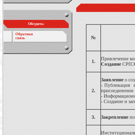
Обсудить:
Обратная
№
связь
Привлечение ком
1.
Создание
СРПЭ (
Заявление
о со
- Публикация в
2.
присоединении
- Информационн
- Создание и за
3.
Закрепление
по
Институциональ