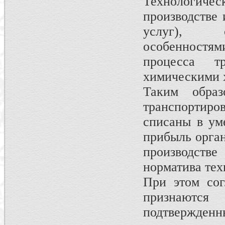
Технологичес
производстве 
услуг), о
особенностя
процесса т
химическими 
Таким образ
транспортиро
списаны в ум
прибыль орган
производстве
норматива тех
При этом сог
признаются
подтвержд