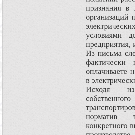
признания в 
организаций 
электрических
условиями д
предприятия, 
Из письма сле
фактически 
оплачиваете 
в электрическ
Исходя из
собственного
транспортир
норматив т
конкретного в
производстве.