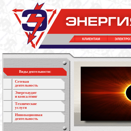
КЛИЕНТАМ
ЭЛЕКТРО
Виды деятельности:
Сетевая
деятельность
Энергоаудит
и консалтинг
Технические
услуги
Инновационная
деятельность