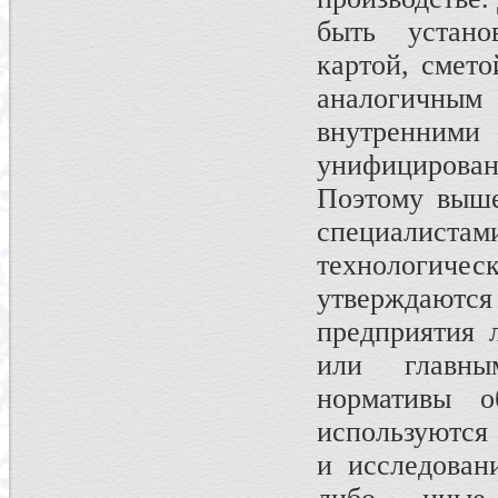
быть устано
картой, смет
аналогичны
внутренни
унифицирован
Поэтому выше
специалист
технологическ
утверждают
предприятия 
или главны
нормативы об
используются
и исследован