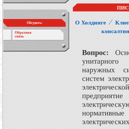
ПИС
⁄
О Холдинге
Клие
Обсудить:
консалти
Обратная
связь
Вопрос:
Осно
унитарного 
наружных си
систем элект
электрическ
предприяти
электрическу
нормативны
электрических