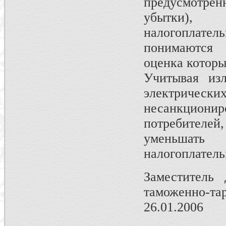
предусмотре
убытки), 
налогоплател
понимаются 
оценка котор
Учитывая изл
электрически
несанкционир
потребител
уменьшат
налогоплател
Заместитель 
таможенно-та
26.01.2006