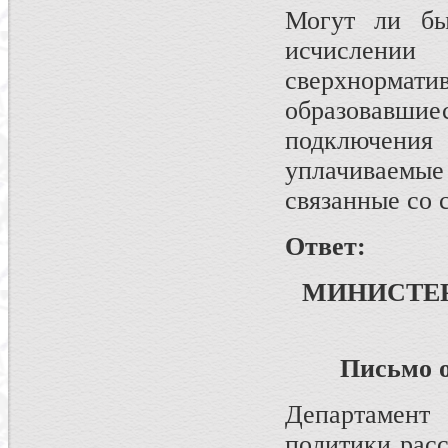
Могут ли бы
исчислении
сверхнормати
образовавшие
подключени
уплачиваемые 
связанные со 
Ответ:
МИНИСТЕ
Письмо от
Департамен
политики рас