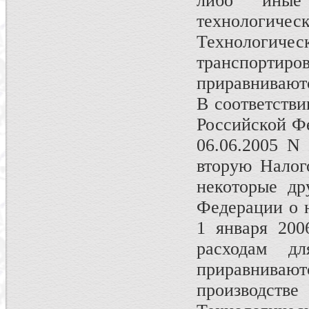
либо иные
технологическ
Технологичес
транспортиро
приравниваютс
В соответствии
Российской Фе
06.06.2005 N
вторую Налог
некоторые др
Федерации о н
1 января 200
расходам д
приравнива
производс