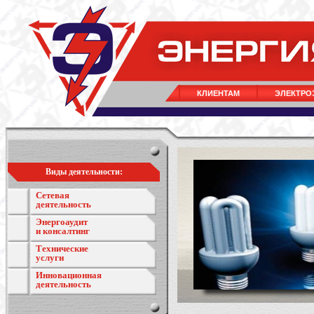
КЛИЕНТАМ
ЭЛЕКТРО
Виды деятельности:
Сетевая
деятельность
Энергоаудит
и консалтинг
Технические
услуги
Инновационная
деятельность