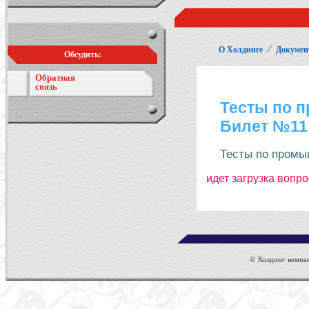
⁄
О Холдинге
Докумен
Обсудить:
Обратная
связь
© Холдинг компан