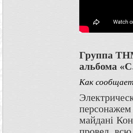
Группа ТНМ
альбома «С
Как сообщает
Электриче
персонажем
майдані Кон
провел всю