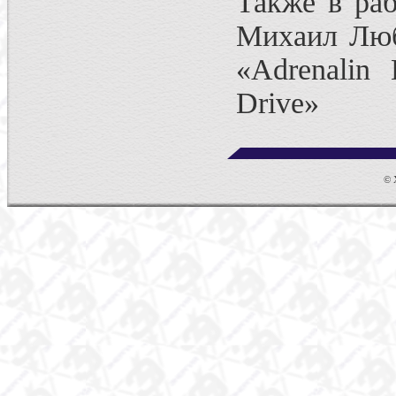
Также в раб
Михаил Люб
«Adrenalin
Drive»
© Х