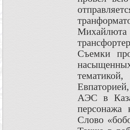
отправляетс
транформат
Михайлюта 
трансфорте
Съемки про
насыщенн
тематикой,
Евпаторией
АЭС в Каза
персонажа 
Слово «боб