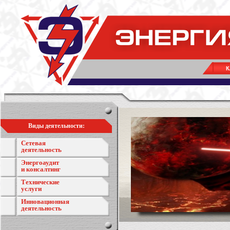
К
Виды деятельности:
Сетевая
деятельность
Энергоаудит
и консалтинг
Технические
услуги
Инновационная
деятельность