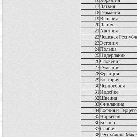
16
Хорватия
17
Латвия
18
Германия
19
Венгрия
20
Дания
21
Австрия
22
Чешская Респуб
23
Эстония
24
Польша
25
Нидерланды
26
Словения
27
Румыния
28
Франция
29
Болгария
30
Черногория
31
Индейка
32
Швеция
33
Финляндия
34
Босния и Герцег
35
Норвегия
36
Косово
37
Сербия
38
Республика Маке