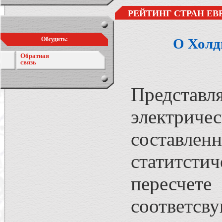
РЕЙТИНГ СТРАН Е
Обсудить:
О Холд
Обратная
связь
Представ
электриче
составл
статитстич
пересчете
соответсву