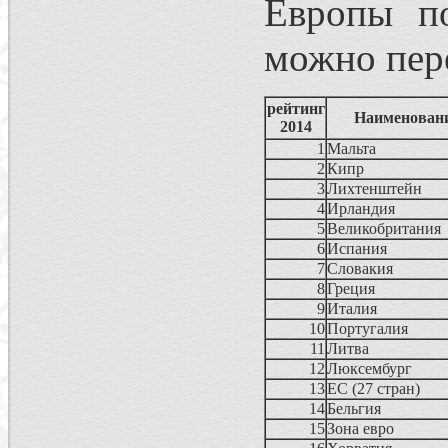
Европы по
можно пер
рейтинг
Наименовани
2014
1
Мальта
2
Кипр
3
Лихтенштейн
4
Ирландия
5
Великобритания
6
Испания
7
Словакия
8
Греция
9
Италия
10
Португалия
11
Литва
12
Люксембург
13
ЕС (27 стран)
14
Бельгия
15
Зона евро