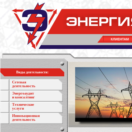
КЛИЕНТАМ
Виды деятельности:
Сетевая
деятельность
Энергоаудит
и консалтинг
Технические
услуги
Инновационная
деятельность