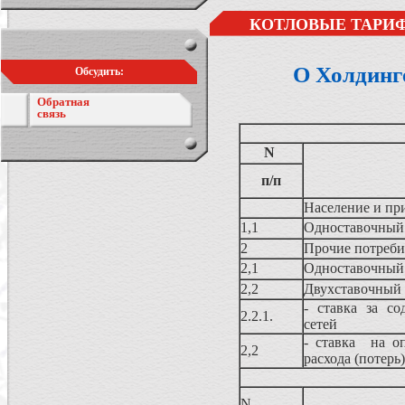
КОТЛОВЫЕ ТАРИФ
О Холдинг
Обсудить:
Обратная
связь
N
п/п
Население и пр
1,1
Одноставочный
2
Прочие потреби
2,1
Одноставочный
2,2
Двухставочный
- ставка за со
2.2.1.
сетей
- ставка на о
2,2
расхода (потерь
N