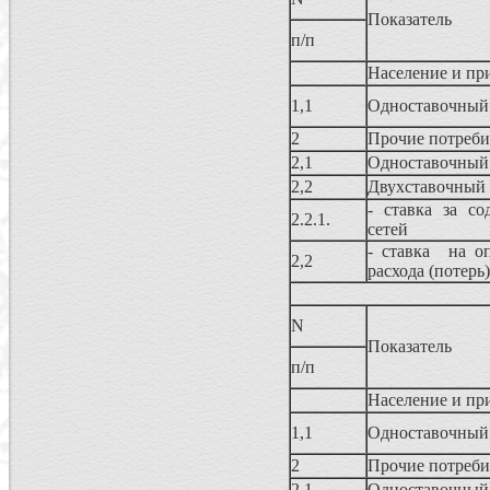
Показатель
п/п
Население и пр
1,1
Одноставочный
2
Прочие потреби
2,1
Одноставочный
2,2
Двухставочный
- ставка за со
2.2.1.
сетей
- ставка на о
2,2
расхода (потерь
N
Показатель
п/п
Население и пр
1,1
Одноставочный
2
Прочие потреби
2,1
Одноставочный