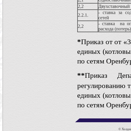
2,2
Двухставочный
- ставка за со
2.2.1.
сетей
- ставка на о
2,2
расхода (потерь
*
Приказ от от «
единых (котловы
по сетям Оренбу
*
*
Приказ Деп
регулированию 
единых (котловы
по сетям Оренбу
© Холдин