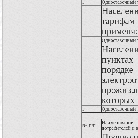
1
Одноставочный 
Населени
тарифам
применя
1
Одноставочный 
Населен
пунктах
порядке
электро
прожива
которых
1
Одноставочный 
Наименование
№ п/п
потребителей и 
Прочие п