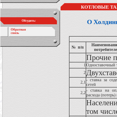
КОТЛОВЫЕ ТА
О Холдин
Обсудить:
Обратная
связь
Наименование
№ п/п
потребител
Прочие п
1
Одноставочный 
Двухстав
2
- ставка за сод
2,1
сетей
- ставка на оп
2,2
расхода (потерь)
Населени
том числ