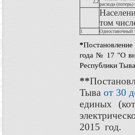
2,2
расхода (потерь)
Населени
том числ
1
Одноставочный 
*
Постановление 
года № 17 "О в
Республики Тыва
*
*
Постанов
Тыва
от 30 
единых (ко
электрическ
2015 год.