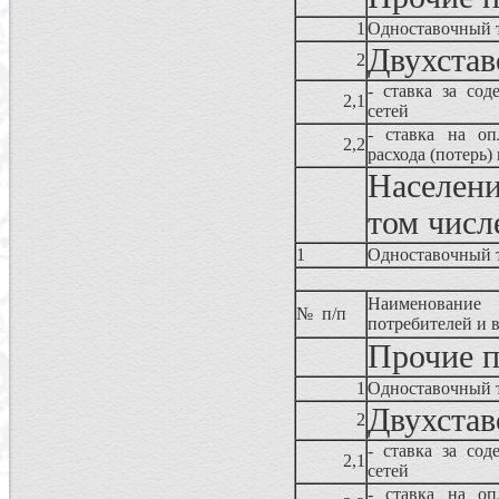
1
Одноставочный 
Двухстав
2
- ставка за сод
2,1
сетей
- ставка на оп
2,2
расхода (потерь)
Населени
том числ
1
Одноставочный 
Наименование
№ п/п
потребителей и 
Прочие п
1
Одноставочный 
Двухстав
2
- ставка за сод
2,1
сетей
- ставка на оп