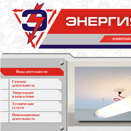
КЛИЕНТАМ
Виды деятельности:
Сетевая
деятельность
Энергоаудит
и консалтинг
Технические
услуги
Инновационная
деятельность