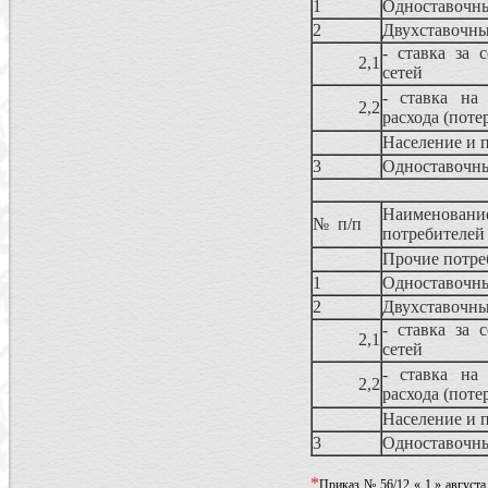
1
Одноставочн
2
Двухставочны
- ставка за 
2,1
сетей
- ставка на 
2,2
расхода (поте
Население и 
3
Одноставочн
Наименован
№ п/п
потребителей
Прочие потре
1
Одноставочн
2
Двухставочны
- ставка за 
2,1
сетей
- ставка на 
2,2
расхода (поте
Население и 
3
Одноставочн
*
Приказ № 56/12 « 1 » августа