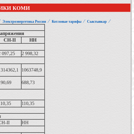
ИКИ КОМИ
⁄
⁄
⁄
⁄
Электроэнергетика России
Котловые тарифы
Сыктывкар
напряжения
СН-II
НН
2 097,25
2 998,32
1314362,1
1063748,9
190,69
688,73
110,35
110,35
я
СН-II
НН