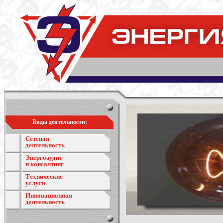
Виды деятельности:
Сетевая
деятельность
Энергоаудит
и консалтинг
Технические
услуги
Инновационная
деятельность