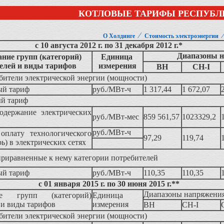
КОТЛОВЫЕ ТАРИФЫ РЕСПУБЛ
⁄
О Холдинге
Стоимость электроэнергии
с 10 августа 2012 г. по 31 декабря 2012 г.*
Диапазоны 
ние групп (категорий)
Единица
елей и виды тарифов
измерения
ВН
СН-I
бители электрической энергии (мощности)
ый тариф
руб./МВт-ч
1 317,44
1 672,07
й тариф
содержание электрических
руб./МВт-мес
859 561,57
1023329,2
руб./МВт-ч
оплату технологического
97,29
119,74
рь) в электрических сетях
приравненные к нему категории потребителей
ый тариф
руб./МВт-ч
110,35
110,35
с 01 января 2015 г. по 30 июня 2015 г.**
Диапазоны напряжени
ие групп (категорий)
Единица
 и виды тарифов
измерения
ВН
СН-I
бители электрической энергии (мощности)