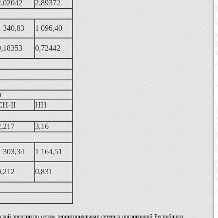
2,02042
2,89372
1 340,83
1 096,40
0,18353
0,72442
я
СН-II
НН
2,217
3,16
1 303,34
1 164,51
0,212
0,831
еской энергии по сетям территориальных сетевых организаций Республики