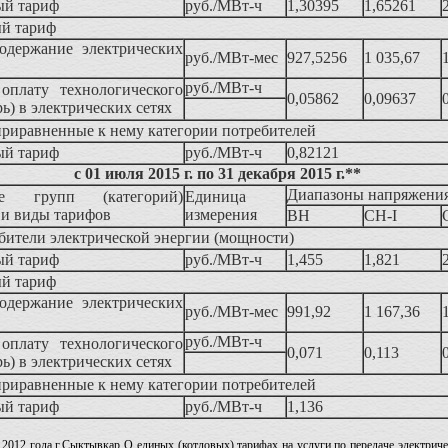
ый тариф
руб./МВт-ч
1,30395
1,65261
й тариф
содержание электрических
руб./МВт-мес
927,5256
1 035,67
руб./МВт-ч
оплату технологического
0,05862
0,09637
рь) в электрических сетях
приравненные к нему категории потребителей
ый тариф
руб./МВт-ч
0,82121
с 01 июля 2015 г. по 31 декабря 2015 г.**
Диапазоны напряжени
ие групп (категорий)
Единица
 и виды тарифов
измерения
ВН
СН-I
бители электрической энергии (мощности)
ый тариф
руб./МВт-ч
1,455
1,821
й тариф
содержание электрических
руб./МВт-мес
991,92
1 167,36
руб./МВт-ч
оплату технологического
0,071
0,113
рь) в электрических сетях
приравненные к нему категории потребителей
ый тариф
руб./МВт-ч
1,136
 2012 года г.Сыктывкар О единых (котловых) тарифах на услуги по передаче электрич