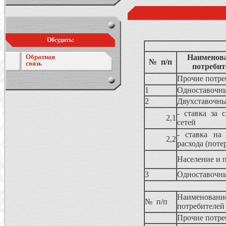
Обсудить:
Обратная
Наименова
№ п/п
связь
потребит
Прочие потре
1
Одноставочн
2
Двухставочны
- ставка за 
2,1
сетей
- ставка на 
2,2
расхода (поте
Население и 
3
Одноставочн
Наименован
№ п/п
потребителей
Прочие потре