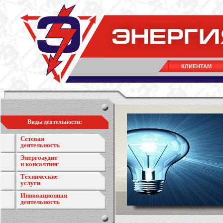
КЛИЕНТАМ
Виды деятельности:
Сетевая
деятельность
Энергоаудит
и консалтинг
Технические
услуги
Инновационная
деятельность