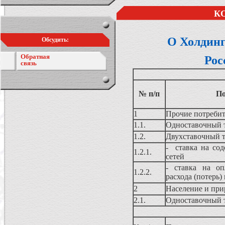
К
О Холдин
Обсудить:
Обратная
Рос
связь
№ п/п
По
1
Прочие потребит
1.1.
Одноставочный 
1.2.
Двухставочный 
- ставка на сод
1.2.1.
сетей
- ставка на оп
1.2.2.
расхода (потерь)
2
Население и при
2.1.
Одноставочный 