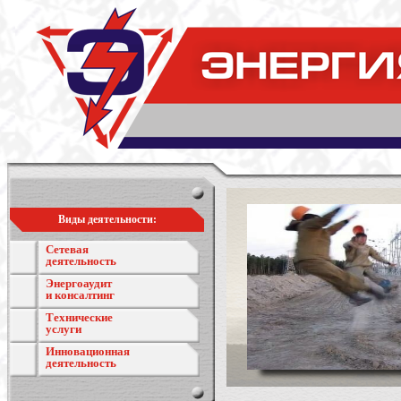
Виды деятельности:
Сетевая
деятельность
Энергоаудит
и консалтинг
Технические
услуги
Инновационная
деятельность