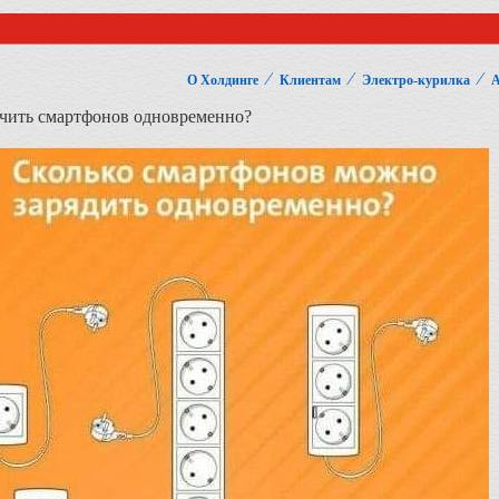
⁄
⁄
⁄
О Холдинге
Клиентам
Электро-курилка
А
чить смартфонов одновременно?