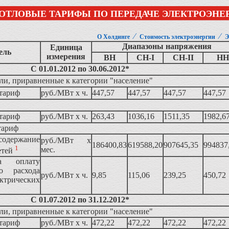
ОТЛОВЫЕ ТАРИФЫ ПО ПЕРЕДАЧЕ ЭЛЕКТРОЭНЕ
⁄
⁄
О Холдинге
Стоимость электроэнергии
Э
Диапазоны напряжения
Единица
ель
измерения
ВН
СН-I
СН-II
НН
С 01.01.2012 по 30.06.2012*
ли, приравненные к категории "население"
тариф
руб./МВт x ч.
447,57
447,57
447,57
447,57
тариф
руб./МВт x ч.
263,43
1036,16
1511,35
1982,6
тариф
одержание
руб./МВт x
186400,83
619588,20
907645,35
994837
1
мес.
етей
а оплату
го расхода
руб./МВт x ч.
9,85
115,06
239,25
450,72
ктрических
С 01.07.2012 по 31.12.2012*
ли, приравненные к категории "население"
тариф
руб./МВт x ч.
472,22
472,22
472,22
472,22