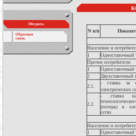
К
Обсудить:
N п/п
Показат
Обратная
связь
Население и потребите
1
Одноставочный 
Прочие потребители
1
Одноставочный 
2
Двухставочный 
- ставка за с
2.1.
электрических с
- ставка н
технологическо
2.2.
(потерь) в эле
сетях
Население и потребите
1
Одноставочный 