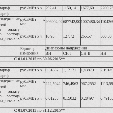
тариф
руб./МВт x ч.
292,41
1150,14
1677,60
2200,7
тариф
одержание
руб./МВт x
206904,92
687742,90
1007486,34
110426
мес.
етей
а оплату
го расхода
руб./МВт x ч.
10,93
127,72
265,57
500,30
ктрических
Диапазоны напряжения
Единица
измерения
ВН
СН-I
СН-II
НН
С 01.01.2015 по 30.06.2015**
тариф
руб./МВт x ч.
0,31882
1,12171
1,43879
2,1914
тариф
одержание
руб./МВт x
222,5942
746,4963
967,2552
1113,5
1
мес.
етей
а оплату
го расхода
руб./МВт x ч.
0,01238
0,15032
0,28497
0,4915
ктрических
С 01.07.2015 по 31.12.2015**