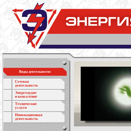
Виды деятельности:
Сетевая
деятельность
Энергоаудит
и консалтинг
Технические
услуги
Инновационная
деятельность