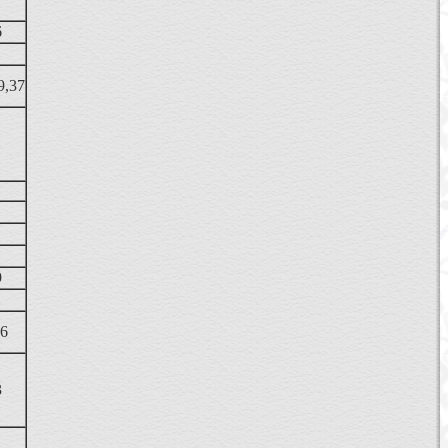
6
9,37
9
96
3