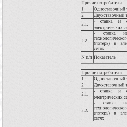
Прочие потребители
1
Одноставочный 
2
Двухставочный 
- ставка за с
2.1.
электрических с
- ставка н
технологическо
2.2.
(потерь) в эле
сетях
N п/п
Показатель
Прочие потребители
1
Одноставочный 
2
Двухставочный 
- ставка за с
2.1.
электрических с
- ставка н
технологическо
2.2.
(потерь) в эле
сетях