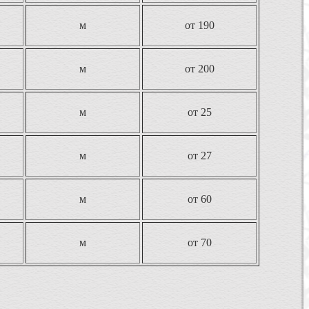
м
от 190
м
от 200
м
от 25
м
от 27
м
от 60
м
от 70