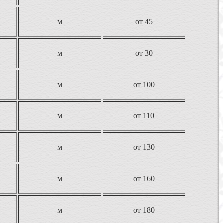
м
от 45
м
от 30
м
от 100
м
от 110
м
от 130
м
от 160
м
от 180