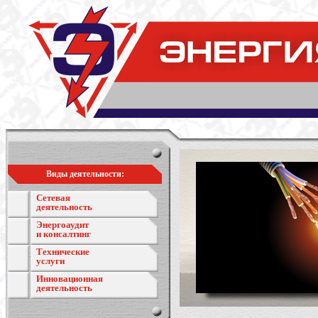
Виды деятельности:
Сетевая
деятельность
Энергоаудит
и консалтинг
Технические
услуги
Инновационная
деятельность