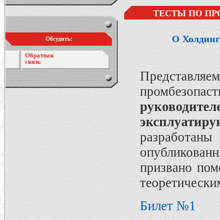
ТЕСТЫ ПО ПР
О Холдинг
Обсудить:
Обратная
связь
Представляе
промбезопа
руководите
эксплуатир
разработан
опубликован
призвано пом
теоретически
Билет №1