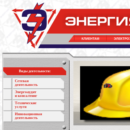
КЛИЕНТАМ
ЭЛЕКТРО
Виды деятельности:
Сетевая
деятельность
Энергоаудит
и консалтинг
Технические
услуги
Инновационная
деятельность