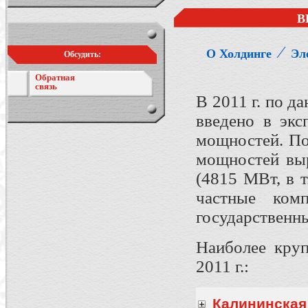
В
⁄
О Холдинге
Эл
Обсудить:
Обратная
связь
В 2011 г. по 
введено в эк
мощностей. По
мощностей выр
(4815 МВт, в 
частные ко
государственн
Наиболее круп
2011 г.:
Калининская