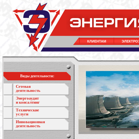
КЛИЕНТАМ
ЭЛЕКТРО
Виды деятельности:
Сетевая
деятельность
Энергоаудит
и консалтинг
Технические
услуги
Инновационная
деятельность