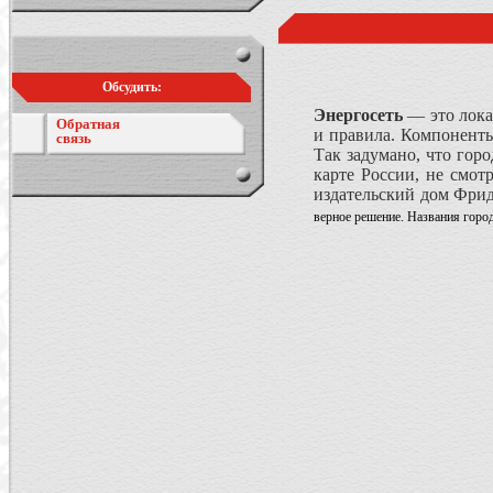
Обсудить:
Энергосеть
— это лока
Обратная
и правила. Компоненты
связь
Так задумано, что гор
карте России, не смот
издательский дом Фрид
верное решение. Названия город