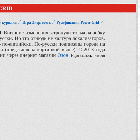
GRID
⁄
⁄
⁄
о-курилка
Игра Энергосеть
Русификация Power Grid
d
. Внешние изменения затронули только коробку
сски. Но это отнюдь не халтура локализаторов.
 по-английски. По-русски подписаны города на
сии (представлена картинкой выше). С 2013 года
ии через инернет-магазин
Озон
.
Надо сказать, что это