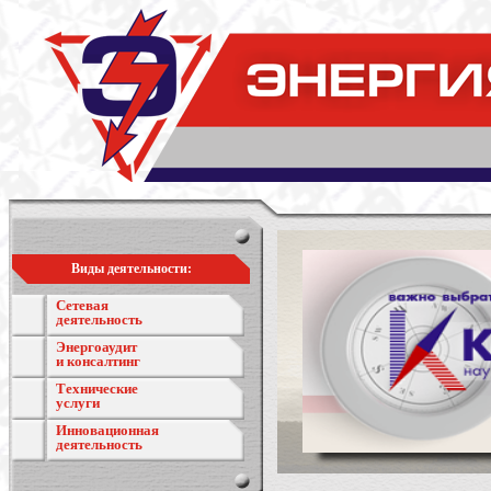
Виды деятельности:
Сетевая
деятельность
Энергоаудит
и консалтинг
Технические
услуги
Инновационная
деятельность