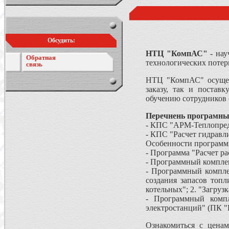
Обсудить:
НТЦ "КомпАС"
- нау
Обратная
технологических потер
связь
НТЦ "КомпАС" осущест
заказу, так и постав
обучению сотрудников
Перечнень програмны
- КПС "АРМ-Теплопред
- КПС "Расчет гидравл
Особенности программы
- Программа "Расчет рас
- Программный комплек
- Программный компле
создания запасов топл
котельных"; 2. "Загрузк
- Программный компл
электростанций" (ПК 
Ознакомиться с цена