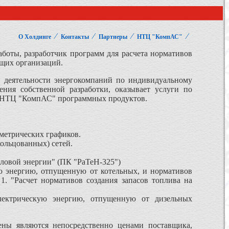
⁄
⁄
⁄
⁄
О Холдинге
Контакты
Партнеры
НТЦ "КомпАС"
аботы, разработчик программ для расчета нормативов
ющих организаций.
 деятельности энергокомпаний по индивидуальному
ения собственной разработки, оказывает услуги по
х НТЦ "КомпАС" программных продуктов.
ометрических графиков.
кольцованных) сетей.
пловой энергии" (ПК "РаТеН-325")
ю энергию, отпущенную от котельных, и нормативов
1. "Расчет нормативов создания запасов топлива на
лектрическую энергию, отпущенную от дизельных
ены являются непосредственно ценами поставщика,