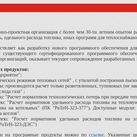
чно-проектная организация с более чем 30-ти летним опытом р
ь, одельного расхода топлива, иных программ для теплоснабжа
вляет как разработку нового программного обеспечения для
ку существующего сертифицированного программного обеспеч
 организаций, оказывает текущее сопровождение разработанны
х продуктов:
приятие";
ических режимов тепловых сетей" , с утилитой построения пьез
: производится расчет только разветвленных, тупиковых (не за
хода газа" ;
с "Расчет нормативов технологических потерь при передаче те
кс "Расчет нормативов удельного расхода топлива на теплову
ива на котельных" (ПК "РаТеН-323-377"). Доступные модули: 
а котлов".
екс "Расчет нормативов удельных расходов топлива на э
"РаТеН-323-ДЭС")
ми на програмные продукты можно по
ссылке
. Указанные ц