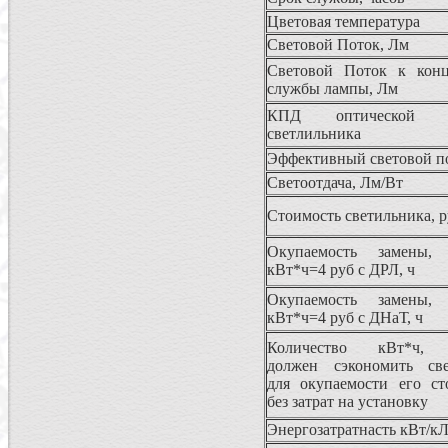
Цветовая температура
Световой Поток, Лм
Световой Поток к конц
службы лампы, Лм
КПД оптической с
светлильника
Эффективный световой п
Светоотдача, Лм/Вт
Стоимость светильника, р
Окупаемость замены
кВт*ч=4 руб с ДРЛ, ч
Окупаемость замены
кВт*ч=4 руб с ДНаТ, ч
Количество кВт*ч, 
должен сэкономить све
для окупаемости его ст
без затрат на установку
Энергозатратнасть кВт/к