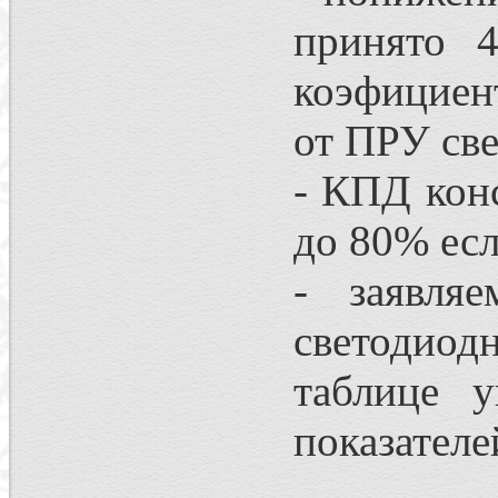
принято 
коэфициен
от ПРУ све
- КПД кон
до 80% есл
- заявля
светодио
таблице у
показателе