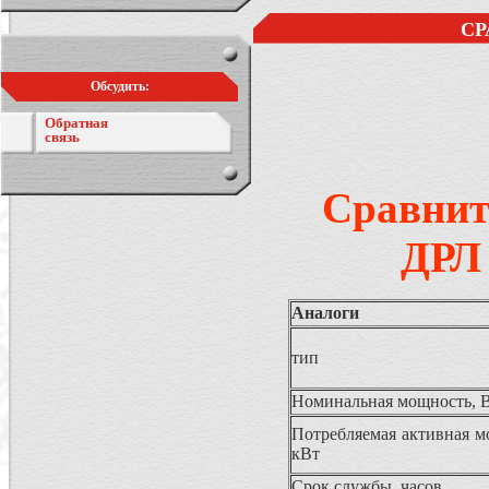
CР
Обсудить:
Обратная
связь
Cравнит
ДРЛ 
Аналоги
тип
Номинальная мощность, 
Потребляемая активная м
кВт
Срок службы, часов