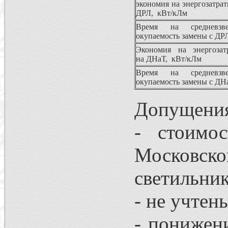
экономия на энергозатрат
ДРЛ, кВт/кЛм
Время на средневзв
окупаемость замены с ДРЛ
Экономия на энергозат
на ДНаТ, кВт/кЛм
Время на средневзв
окупаемость замены с ДНа
Допущени
- стоимо
Московск
светильник
- не учтен
- понижен