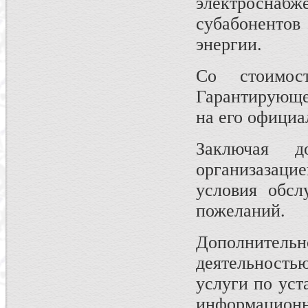
электроснабже
субабонентов
энергии.
Со стоимос
Гарантирующе
на его официа
Заключая д
организазац
условия обсл
пожеланий.
Дополнител
деятельность
услуги по ус
информационн