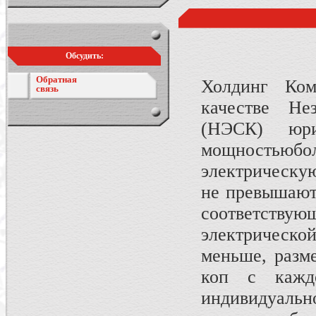
Обсудить:
Обратная
Холдинг Ком
связь
качестве Не
(НЭСК) юри
мощностьюб
электрическу
не превышают
соответств
электрической
меньше, разме
коп с каждо
индивидуа