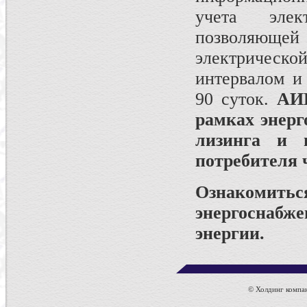
учета элек
позволяющей 
электрическо
интервалом и
90 суток.
АИИ
рамках энерг
лизинга и 
потребителя ч
Ознакомить
энергоснабж
энергии.
© Холдинг компан