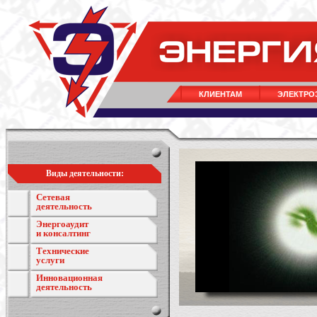
КЛИЕНТАМ
ЭЛЕКТРО
Виды деятельности:
Сетевая
деятельность
Энергоаудит
и консалтинг
Технические
услуги
Инновационная
деятельность