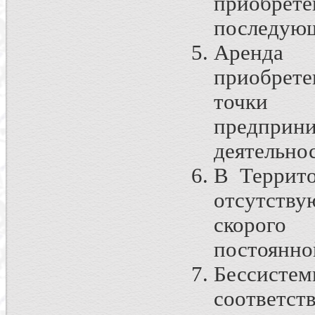
приобре
последующ
Аренда 
приобрете
точки з
предприни
деятельно
В Террито
отсутств
скорого 
постоянно
Бессистем
соответс