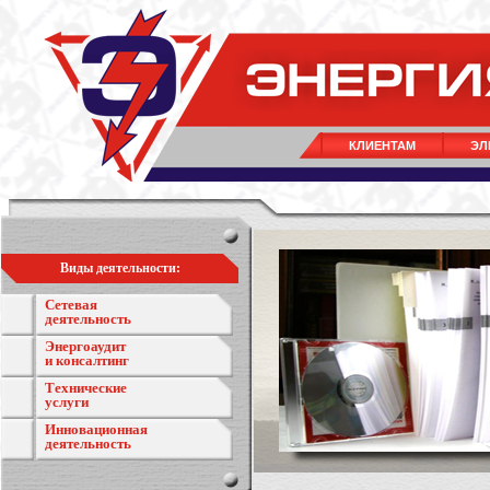
КЛИЕНТАМ
ЭЛ
Виды деятельности:
Сетевая
деятельность
Энергоаудит
и консалтинг
Технические
услуги
Инновационная
деятельность