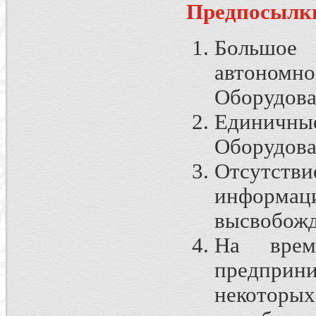
Предпосылки
Большое 
автоно
Оборудова
Единичные
Оборудова
Отсутст
информац
высвобожд
На врем
предприни
некоторы