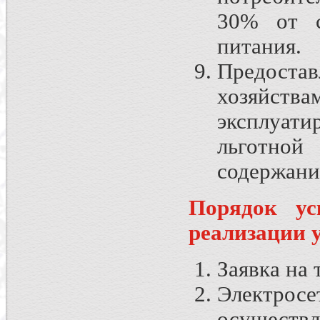
30% от с
питания.
Предостав
хозяйст
эксплуати
льготно
содержани
Порядок ус
реализации 
Заявка на 
Электросе
осуществл