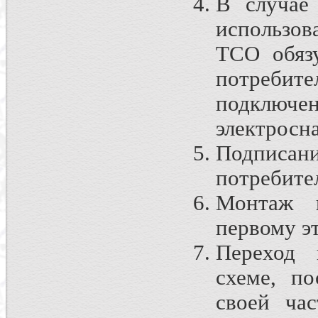
В случае
использов
ТСО обязу
потребит
подключ
электросн
Подписан
потребите
Монтаж и
первому эт
Переход 
схеме, по
своей час