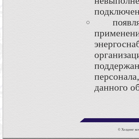
невыполн
подключен
появляе
применен
энергосна
организац
поддержа
персонал
данного о
© Холдинг ком