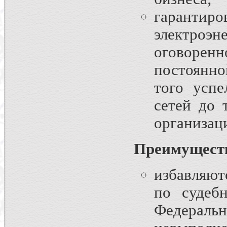
гаранти
электроэн
оговорен
постоянно
того усп
сетей до 
организац
Преимущест
избавляютс
по судеб
Федерал