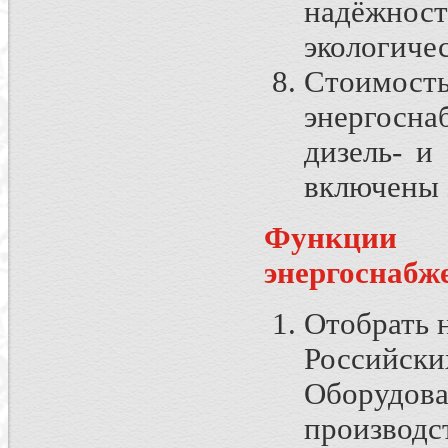
надёжно
экологиче
Стоимост
энергосн
дизель- и
включены 
Функции
энергоснабж
Отобрать 
Российс
Оборудов
производс