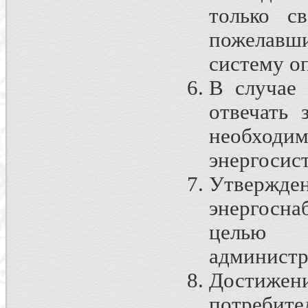
только с
пожелавш
систему оп
В случае 
отвечать 
необход
энергосис
Утвержде
энергосна
целью 
администр
Достижени
потребите