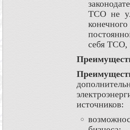
законодат
ТСО не ул
конечно
постоянно
себя ТСО,
Преимуществ
Преимуществ
дополнит
электроэн
источников:
возможно
бизнеса;