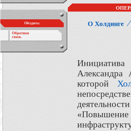
ОПЕР
О Холдинге
Обсудить:
Обратная
связь
Инициатива
Александра 
которой
Хо
непосредств
деятельнос
«Повышени
инфраструкт