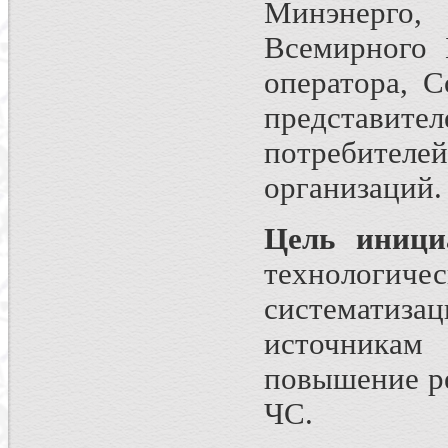
Минэнерго
Всемирного 
оператора, С
представите
потребите
организаций.
Цель иници
технологич
систематиза
источника
повышение р
ЧС.