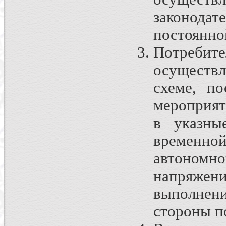
законода
постоянно
Потреб
осуществ
схеме, по
мероприят
в указны
временно
автономно
напряжен
выполнен
стороны п