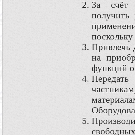
За счёт 
получить 
применен
поскольку
Привлечь 
на приоб
функций о
Передать
частника
материал
Оборудова
Производи
свободны