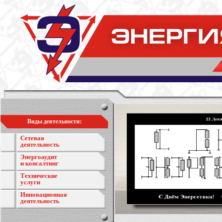
Виды деятельности:
Сетевая
деятельность
Энергоаудит
и консалтинг
Технические
услуги
Инновационная
деятельность