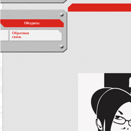
Обсудить:
Обратная
связь