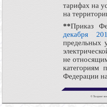
тарифах на у
на территори
*
*
Приказ Ф
декабря 20
предельных у
электрическо
не относящим
категориям п
Федерации на
© Холдинг ком