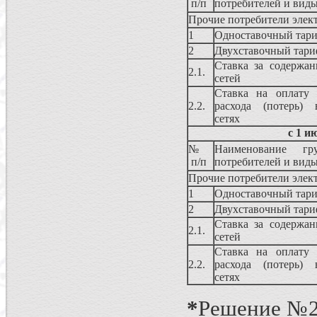
п/п
потребителей и вид
Прочие потребители элек
1
Одноставочный тар
2
Двухставочный тари
Ставка за содержан
2.1.
сетей
Ставка на оплату 
2.2.
расхода (потерь) 
сетях
с 1 и
№
Наименование гру
п/п
потребителей и вид
Прочие потребители элек
1
Одноставочный тар
2
Двухставочный тари
Ставка за содержан
2.1.
сетей
Ставка на оплату 
2.2.
расхода (потерь) 
сетях
*
Решение №23