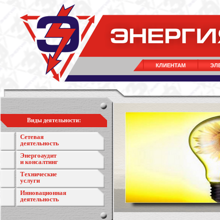
КЛИЕНТАМ
ЭЛ
Виды деятельности:
Сетевая
деятельность
Энергоаудит
и консалтинг
Технические
услуги
Инновационная
деятельность