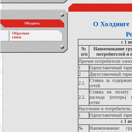
О Холдинге
Обсудить:
Р
Обратная
связь
с 1 и
№
Наименование гру
п/п
потребителей и
Прочие потребители элек
1
Одноставочный тар
2
Двухставочный тари
Ставка за содержан
2.1.
сетей
Ставка на оплату 
2.2.
расхода (потерь) 
сетях
Население и потребители
1
Одноставочный тар
с 1 я
№
Наименование гру