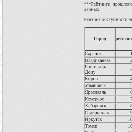
***Рейтинги прошлого
данных.
Рейтинг доступности э
Город
рейтин
Саранск
Владикавказ
Ростов-на-
Дону
Киров
Ульяновск
Ярославль
Кемерово
Хабаровск
Ставрополь
Иркутск
1
Томск
1