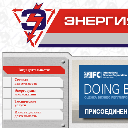
Виды деятельности:
Сетевая
деятельность
Энергоаудит
и консалтинг
Технические
услуги
Инновационная
деятельность