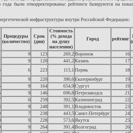
 года были откорректированы: рейтинги базируются на пока
нергетической инфраструктуры внутри Российской Федерации:
Стоимость
Процедуры
Срок
(% дохода
г
Город
рейтинг
(количество)
(дни)
на душу
(
населения)
1
9
123
269,2
Воронеж
16
2
9
120
441,2
Казань
17
3
6
223
115,1
Пермь
18
4
9
220
390,6
Екатеринбург
19
5
9
164
654,9
Сургут
19
6
9
146
696,8
Петрозаводск
21
7
6
259
392,5
Калининград
22
8
9
248
391,1
Владивосток
23
9
7
238
443,5
Санкт-Петербург
24
0
9
228
573,6
Якутск
25
0
9
264
391,4
Волгоград
26