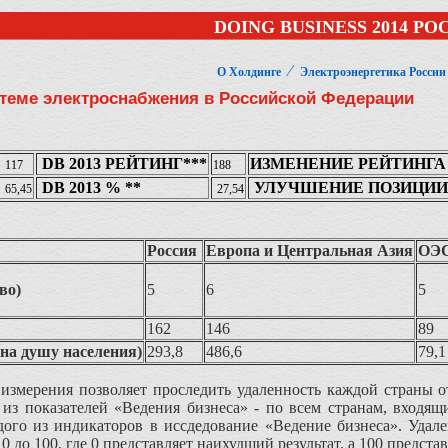
DOING BUSINESS 2014 РО
⁄
О Холдинге
Электроэнергетика России
теме электроснабжения в Российской Федерации
DB 2013 РЕЙТИНГ***
ИЗМЕНЕНИЕ РЕЙТИНГА
117
188
DB 2013 % **
УЛУЧШЕНИЕ ПОЗИЦИИ
65,45
27,54
Россия
Европа и Центральная Азия
ОЭ
во)
5
6
5
162
146
89
на душу населения)
293,8
486,6
79,1
измерения позволяет проследить удаленность каждой страны от
 из показателей «Ведения бизнеса» - по всем странам, входящ
дого из индикаторов в иссдедование «Ведение бизнеса». Удал
 0 до 100, где 0 представляет наихудший результат, а 100 предст