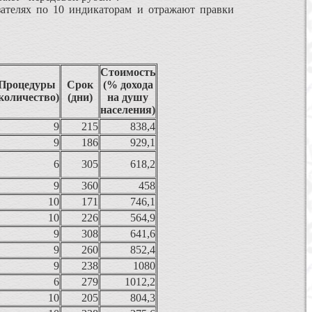
зателях по 10 индикаторам и отражают правки
Стоимость
Процедуры
Срок
(% дохода
количество)
(дни)
на душу
населения)
9
215
838,4
9
186
929,1
6
305
618,2
9
360
458
10
171
746,1
10
226
564,9
9
308
641,6
9
260
852,4
9
238
1080
6
279
1012,2
10
205
804,3