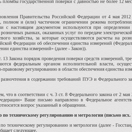
 пломбы государственной поверки с давностью не более 12 мес,
ановления Правительства Российской Федерации от 4 мая 20
и, полном и (или) частичном ограничении режима потребления
ии с настоящим документом используются при определении о
 розничных рынках, оказанных услуг по передаче электрической
тевого хозяйства, за которые осуществляются расчеты на роз
ийской Федерации об обеспечении единства измерений (Федерал
ии единства измерений» (далее - Закон)).
ст. 13 Закона порядок проведения поверки средств измерений, т
ваются федеральным органом исполнительной власти, осуще
-правовому регулированию в области обеспечения единства из
 разночтения в содержании требований ПУЭ и Федерального за
, что в соответствии с ч. 3 ст. 8 Федерального закона от 2 ма
едерации» Ваше письмо направлено в Федеральное агентств
относится вопрос указанный в обращении.
 по техническому регулированию и метрологии (письмо исх. № 
 по техническому регулированию и метрологии (далее - Госстан
ообщает следующее.