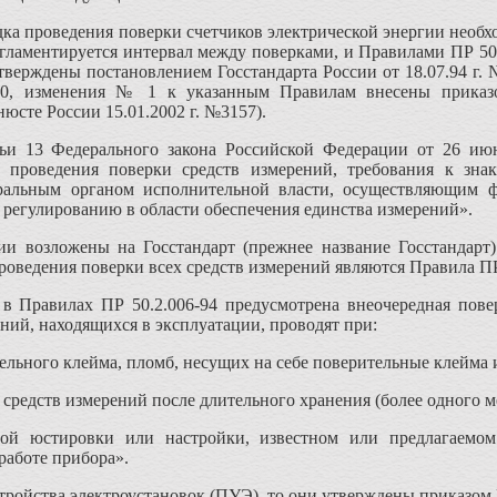
ка проведения поверки счетчиков электрической энергии необх
егламентируется интервал между поверками, и Правилами ПР 50
тверждены постановлением Госстандарта России от 18.07.94 г
40, изменения № 1 к указанным Правилам внесены приказом
юсте России 15.01.2002 г. №3157).
тьи 13 Федерального закона Российской Федерации от 26 и
 проведения поверки средств измерений, требования к зна
еральным органом исполнительной власти, осуществляющим 
регулированию в области обеспечения единства измерений».
и возложены на Госстандарт (прежнее название Госстандарт
роведения поверки всех средств измерений являются Правила ПР
 в Правилах ПР 50.2.006-94 предусмотрена внеочередная пове
ний, находящихся в эксплуатации, проводят при:
льного клейма, пломб, несущих на себе поверительные клейма и
 средств измерений после длительного хранения (более одного 
ной юстировки или настройки, известном или предлагаемом
работе прибора».
стройства электроустановок (ПУЭ), то они утверждены приказом