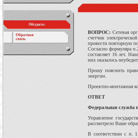
Обсудить:
ВОПРОС:
Сетевая орг
Обратная
счетчик электрическо
связь
провести повторную пов
Согласно формуляра п.
составляет 16 лет. На
них оказалось неубеди
Прошу пояснить право
энергии.
Проектно-монтажная к
ОТВЕТ
Федеральная служба п
Управление государст
рассмотрело Ваше обра
В соответствии с п. 