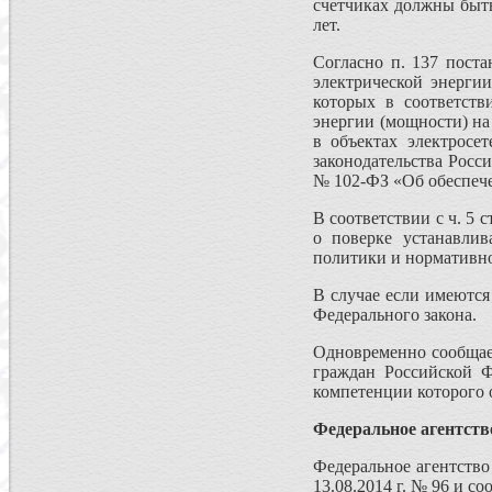
счетчиках должны быть
лет.
Согласно п. 137 пост
электрической энерги
которых в соответств
энергии (мощности) на
в объектах электросе
законодательства Росс
№ 102-ФЗ «Об обеспечен
В соответствии с ч. 5 
о поверке устанавли
политики и нормативно
В случае если имеются
Федерального закона.
Одновременно сообщаем
граждан Российской Ф
компетенции которого 
Федеральное агентство
Федеральное агентство
13.08.2014 г. № 96 и с