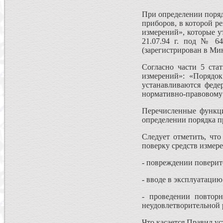
При определении поряд
приборов, в которой р
измерений», которые у
21.07.94 г. под № 6
(зарегистрирован в Мин
Согласно части 5 ста
измерений»: «Порядок
устанавливаются фед
нормативно-правовому 
Перечисленные функци
определении порядка п
Следует отметить, что
поверку средств измере
- повреждении поверите
- вводе в эксплуатацию
- проведении повтор
неудовлетворительной 
Что касается Правил у