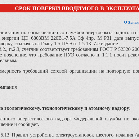
СРОК ПОВЕРКИ ВВОДИМОГО В ЭКСПЛУАТ
О Холди
анизация по согласованию со службой энергосбыта одного из 
й энергии ЦЭ 6803ВМ 220В1-7,5А 3ф 4пр. М Р31 дата выпуска 
ерку, ссылаясь на Главу 1.5 ПУЭ п. 1.5.13. 7-е издание.
2.2., п.2.3, счетчик соответствует требованиям ГОСТ Р 52320-2
ше пояснение, что требование ПУЭ согласно п. 1.1.1 носит рек
тельным.
мерность требований сетевой организации на повторную пов
омпания
о экологическому, технологическому и атомному надзору:
венного энергетического надзора Федеральной службы по эко
щение и сообщает.
1.5.13 Правил устройства электроустановок шестого издания 