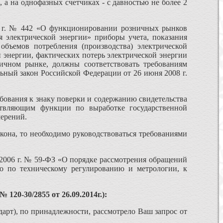
 а на однофазных счетчиках - с давностью не более 2
12 г. № 442 «О функционировании розничных рынков
 электрической энергии» приборы учета, показания
бъемов потребления (производства) электрической
 энергии, фактических потерь электрической энергии
ничном рынке, должны соответствовать требованиям
ьный закон Российской Федерации от 26 июня 2008 г.
ребования к знаку поверки и содержанию свидетельства
ствляющим функции по выработке государственной
мерений.
кона, то необходимо руководствоваться требованиями
я 2006 г. № 59-ФЗ «О порядке рассмотрения обращений
о по техническому регулированию и метрологии, к
120-30/2855 от 26.09.2014г.):
дарт), по принадлежности, рассмотрело Ваш запрос от