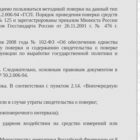
одимо пользоваться методикой поверки на данный тип
.2.006-94 «ГСП. Порядок проведения поверки средств
. № 125 и зарегистрированы приказом Минюста России
 Госстандарта России от 26.11.2001 г. № 476 г.
юня 2008 года № 102-ФЗ «Об обеспечении единства
ку поверки и содержанию свидетельства о поверке
функции по выработке государственной политики и
). Следовательно, основным правовым документом в
 50.2.006-94.
рка. В соответствии с пунктом 2.14. «Внеочередную
ли в случае утраты свидетельства о поверке;
межповерочного интервала);
 ударном воздействии на средство измерений или
 Министерства энергетики Российской Федерации от 8