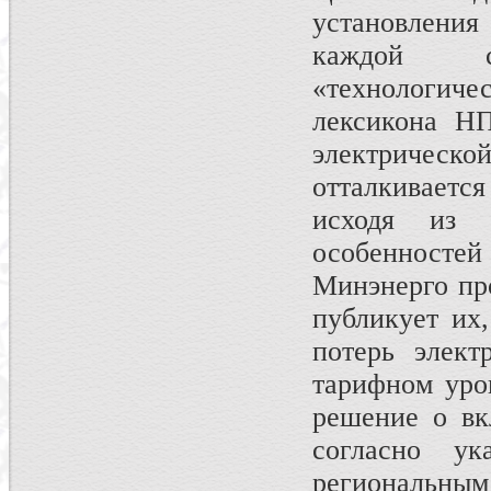
установления
каждой с
«технологич
лексикона НП
электрическо
отталкиваетс
исходя из 
особенност
Минэнерго пр
публикует их
потерь элект
тарифном уро
решение о вк
согласно ук
региональны