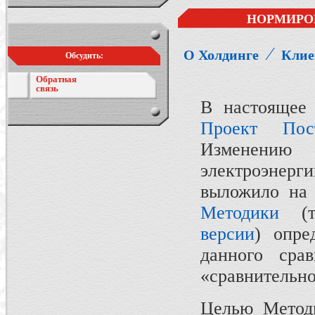
НОРМИРО
⁄
О Холдинге
Клие
Обсудить:
Обратная
связь
В настоящее 
Проект Пос
Изменению
электроэнерг
выложило на 
Методики
(та
версии
) опре
данного срав
«сравнительно
Целью Методи