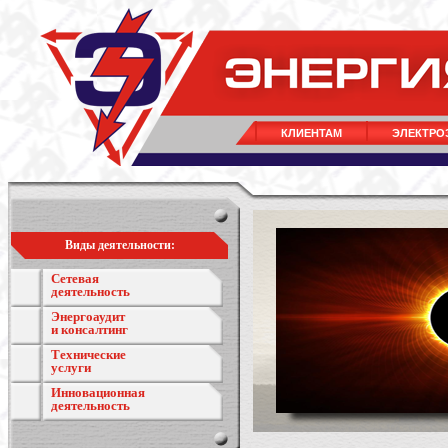
КЛИЕНТАМ
ЭЛЕКТРО
Виды деятельности:
Сетевая
деятельность
Энергоаудит
и консалтинг
Технические
услуги
Инновационная
деятельность