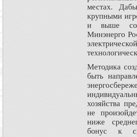
местах. Даб
крупными игр
и выше сох
Минэнерго Ро
электричес
технологическ
Методика соз
быть направл
энергосбе
индивидуаль
хозяйства пре
не произойде
ниже средне
бонус к с