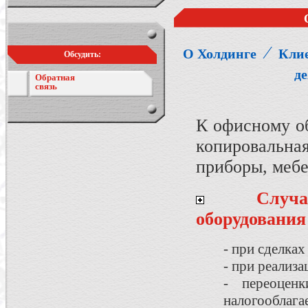
⁄
О Холдинге
Кли
Обсудить:
д
Обратная
связь
К офисному о
копировальна
приборы, мебе
Случ
оборудования
- при сделка
- при реализа
- переоцен
налогооблага