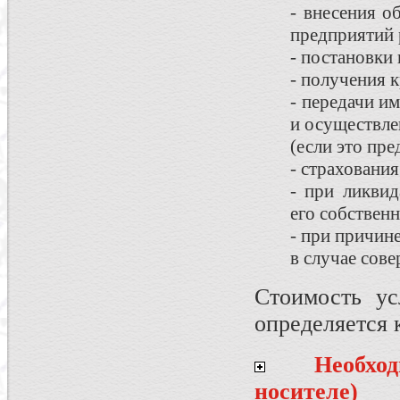
- внесения о
предприятий 
- постановки
- получения 
- передачи и
и осуществле
(если это пр
- страховани
- при ликви
его собствен
- при причине
в случае сов
Стоимость ус
определяется 
Необхо
носителе)