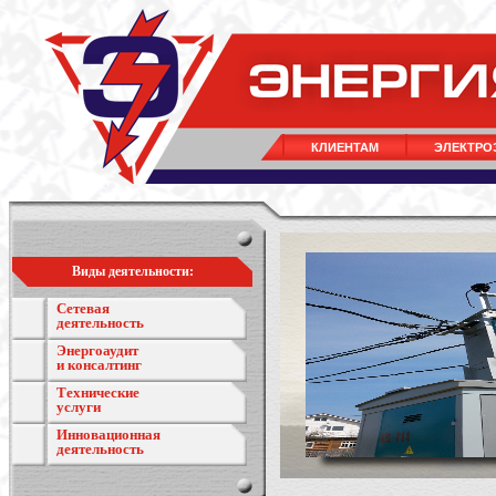
КЛИЕНТАМ
ЭЛЕКТРО
Виды деятельности:
Сетевая
деятельность
Энергоаудит
и консалтинг
Технические
услуги
Инновационная
деятельность