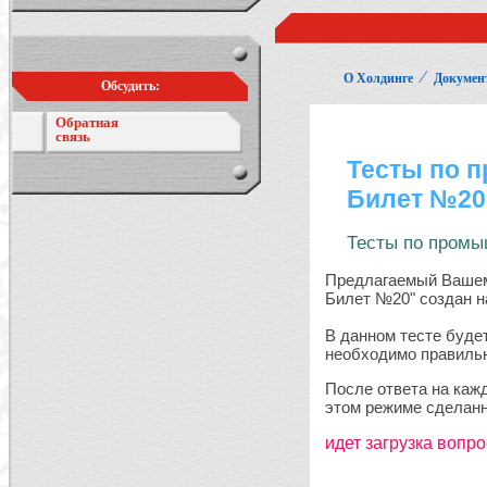
⁄
О Холдинге
Докумен
Обсудить:
Обратная
связь