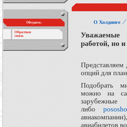
О Холдинге
Обсудить:
Обратная
Уважаемые 
связь
работой, но и
Представляем 
опций для пла
Подобрать ми
можно на с
зарубе
либо
pososho
авиакомпании
авиабилетов во