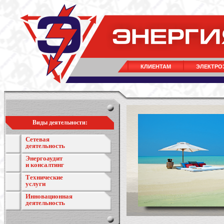
КЛИЕНТАМ
ЭЛЕКТРО
Виды деятельности:
Сетевая
деятельность
Энергоаудит
и консалтинг
Технические
услуги
Инновационная
деятельность