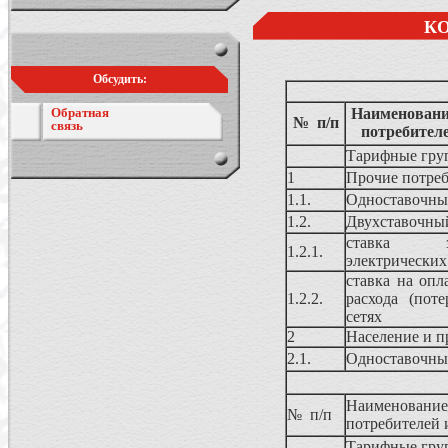
К
Обсудить:
Обратная
Наименование
№ п/п
связь
потребител
Тарифные груп
1
Прочие потре
1.1.
Одноставочны
1.2.
Двухставочны
ставка з
1.2.1.
электрических
ставка на опл
1.2.2.
расхода (поте
сетях
2
Население и п
2.1.
Одноставочны
Наименование
№ п/п
потребителей 
Тарифные груп