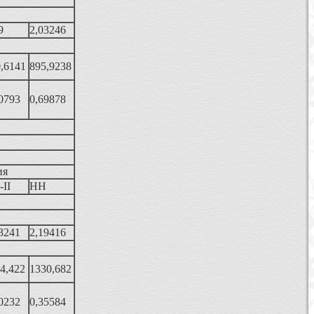
9
2,03246
,6141
895,9238
0793
0,69878
ия
II
НН
3241
2,19416
4,422
1330,682
0232
0,35584