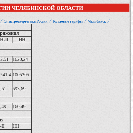
РГИИ ЧЕЛЯБИНСКОЙ ОБЛАСТИ
⁄
⁄
⁄
⁄
Электроэнергетика России
Котловые тарифы
Челябинск
пряжения
Н-II
НН
2,51
1620,24
541,4
1005305
,51
593,69
,49
160,49
ия
II
НН