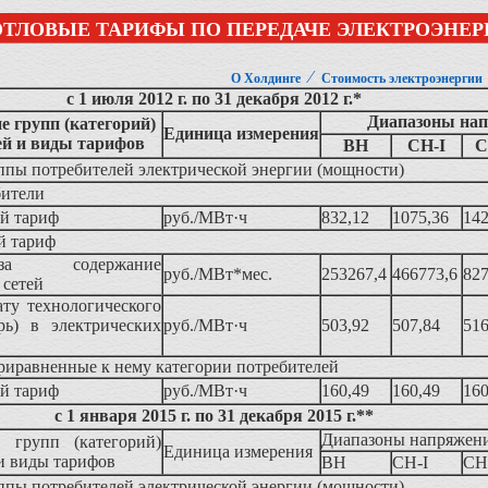
ОТЛОВЫЕ ТАРИФЫ ПО ПЕРЕДАЧЕ ЭЛЕКТРОЭНЕ
⁄
О Холдинге
Стоимость электроэнергии
с 1 июля 2012 г. по 31 декабря 2012 г.*
Диапазоны на
 групп (категорий)
Единица измерения
ей и виды тарифов
ВН
СН-I
С
пы потребителей электрической энергии (мощности)
бители
й тариф
руб./МВт·ч
832,12
1075,36
142
й тариф
а содержание
руб./МВт*мес.
253267,4
466773,6
827
 сетей
ату технологического
рь) в электрических
руб./МВт·ч
503,92
507,84
516
риравненные к нему категории потребителей
й тариф
руб./МВт·ч
160,49
160,49
160
с 1 января 2015 г. по 31 декабря 2015 г.**
Диапазоны напряжен
 групп (категорий)
Единица измерения
и виды тарифов
ВН
СН-I
СН-
пы потребителей электрической энергии (мощности)