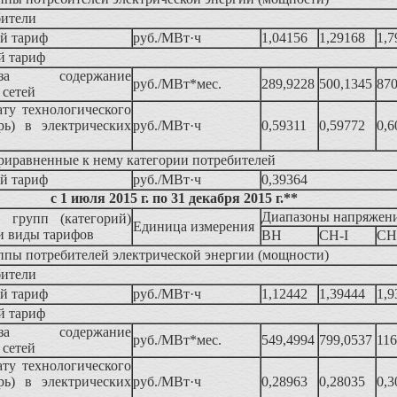
бители
й тариф
руб./МВт·ч
1,04156
1,29168
1,7
й тариф
а содержание
руб./МВт*мес.
289,9228
500,1345
870
 сетей
ату технологического
рь) в электрических
руб./МВт·ч
0,59311
0,59772
0,6
риравненные к нему категории потребителей
й тариф
руб./МВт·ч
0,39364
с 1 июля 2015 г. по 31 декабря 2015 г.**
Диапазоны напряжен
 групп (категорий)
Единица измерения
и виды тарифов
ВН
СН-I
СН-
пы потребителей электрической энергии (мощности)
бители
й тариф
руб./МВт·ч
1,12442
1,39444
1,9
й тариф
а содержание
руб./МВт*мес.
549,4994
799,0537
116
 сетей
ату технологического
рь) в электрических
руб./МВт·ч
0,28963
0,28035
0,3