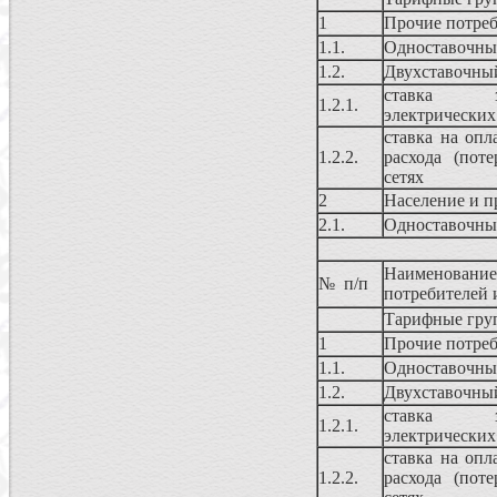
1
Прочие потре
1.1.
Одноставочны
1.2.
Двухставочны
ставка з
1.2.1.
электрических
ставка на опл
1.2.2.
расхода (поте
сетях
2
Население и п
2.1.
Одноставочны
Наименование
№ п/п
потребителей 
Тарифные груп
1
Прочие потре
1.1.
Одноставочны
1.2.
Двухставочны
ставка з
1.2.1.
электрических
ставка на опл
1.2.2.
расхода (поте