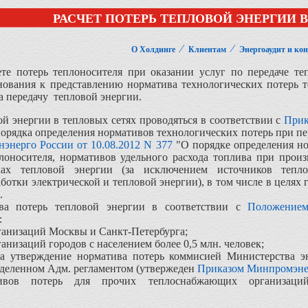
РАСЧЕТ ПОТЕРЬ ТЕПЛОВОЙ ЭНЕРГИИ 
⁄
⁄
О Холдинге
Клиентам
Энергоаудит и ко
ете потерь теплоносителя при оказании услуг по передаче т
снования к представлению норматива технологических потерь 
на передачу тепловой энергии.
ой энергии в тепловых сетях проводяться в соответствии с
Прик
рядка определения нормативов технологических потерь при пере
энерго России от 10.08.2012 N 377
"О порядке определения но
лоносителя, нормативов удельного расхода топлива при произ
ках тепловой энергии (за исключением источников теп
отки электрической и тепловой энергии), в том числе в целях 
.
ва потерь тепловой энергии в соответствии с
Положением
:
ганизаций Москвы и Санкт-Петербурга;
низаций городов с населением более 0,5 млн. человек;
на утверждение норматива потерь коммисией Министерства э
еделенном Адм. регламентом (утвержеден
Приказом Минпромэне
ивов потерь для прочих теплоснабжающих организаций