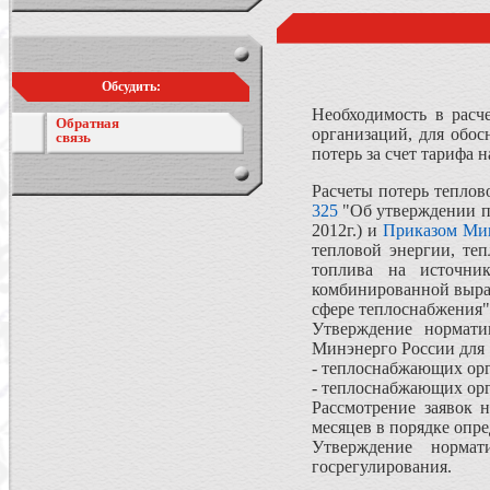
Обсудить:
Необходимость в расч
Обратная
организаций, для обо
связь
потерь за счет тарифа 
Расчеты потерь теплов
325
"Об утверждении по
2012г.) и
Приказом Мин
тепловой энергии, теп
топлива на источни
комбинированной выраб
сфере теплоснабжения"
Утверждение нормати
Минэнерго России для 
- теплоснабжающих ор
- теплоснабжающих орга
Рассмотрение заявок 
месяцев в порядке опр
Утверждение нормат
госрегулирования.