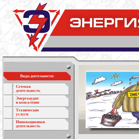
Виды деятельности:
Сетевая
деятельность
Энергоаудит
и консалтинг
Технические
услуги
Инновационная
деятельность