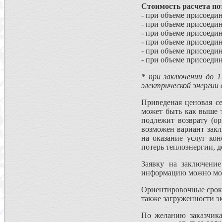
Стоимость расчета по
- при объеме присоеди
- при объеме присоеди
- при объеме присоеди
- при объеме присоеди
- при объеме присоеди
- при объеме присоеди
* при заключении до 1
электрической энергии 
Приведеная ценовая се
может быть как выше т
подлежит возврату (о
возможен вариант зак
на оказание услуг ко
потерь теплоэнергии, 
Заявку на заключени
информацию можно мо
Ориентировочные сроки 
также загруженности э
По желанию заказчика