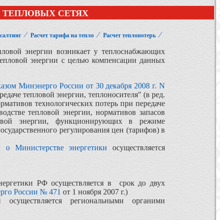
В ТЕПЛОВЫХ СЕТЯХ
⁄
⁄
⁄
нсалтинг
Расчет тарифа на тепло
Расчет теплопотерь
епловой энергии возникает у теплоснабжающих
тепловой энергии с целью компенсации данных
азом Минэнерго России от 30 декабря 2008 г. N
даче тепловой энергии, теплоносителя" (в ред.
рмативов технологических потерь при передаче
водстве тепловой энергии, нормативов запасов
ловой энергии, функционирующих в режиме
государственного регулирования цен (тарифов) в
 о Министерстве энергетики
осуществляется
нергетики РФ осуществляется в срок до двух
рго России № 471
от 1 ноября 2007 г.)
 осуществляется региональными органими