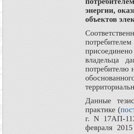
потребителе
энергии, ока
объектов элек
Соответствен
потребителе
присоединено
владельца да
потребителю н
обоснованн
территориальн
Данные тези
практике (
пос
г. N 17АП-11
февраля 2015