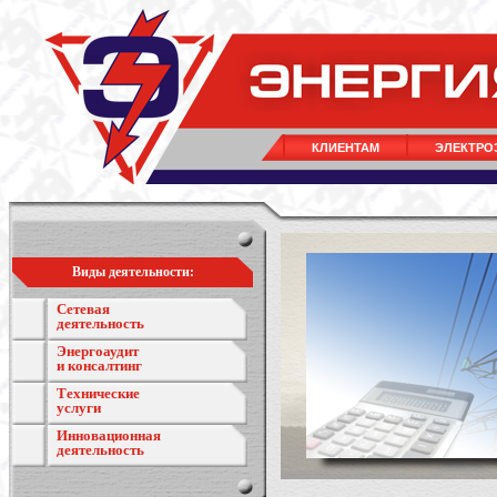
КЛИЕНТАМ
ЭЛЕКТРО
Виды деятельности:
Сетевая
деятельность
Энергоаудит
и консалтинг
Технические
услуги
Инновационная
деятельность