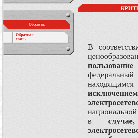
КРИТ
Обсудить:
Обратная
связь
В соответст
ценообразов
пользование
федеральный
находящимс
исключением 
электросетев
национальной
в
случа
электросетев