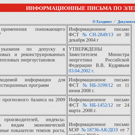
ИНФОРМАЦИОННЫЕ ПИСЬМА ПО ЭЛЕ
⁄
О Холдинге
Документ
рименения понижающего
Информационное письмо
7
ФСТ
№СН-2849/13
от 30
декабря 2004 г
 указания по допуску в
УТВЕРЖДЕНЫ
новых и реконструированных
Заместителем Министра
 тепловых энергоустановок
энергетики Российской
Федерации В.В. Кудрявым
03.04.2002 г.
бходимой информации для
Информационное письмо
вестиционных программ
ФСТ
№НБ-3199/12
от 11
июня 2008 г.
прогнозного баланса на 2009
Информационное письмо
ФСТ
№НБ-1452/12
от 24
марта .2008 г.
производителей, индексы-
Информационное письмо
о видам экономической
МЭР
№18736-АК/ДОЗ
от 7
иные показатели темпов роста,