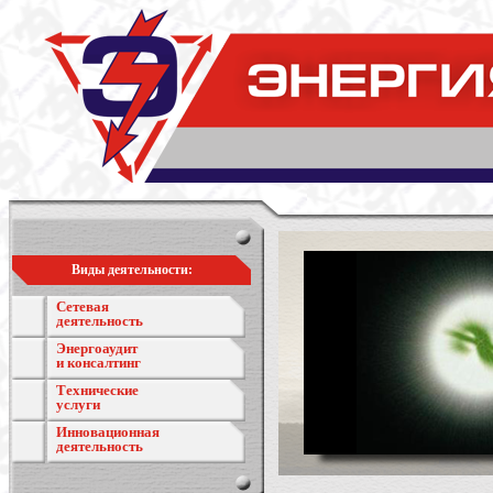
Виды деятельности:
Сетевая
деятельность
Энергоаудит
и консалтинг
Технические
услуги
Инновационная
деятельность