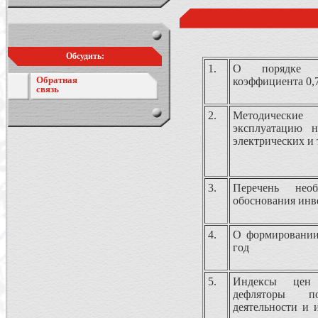
Обсудить:
1.
О порядке п
Обратная
коэффициента 0,
связь
2.
Методические
эксплуатацию 
электрических и
3.
Перечень нео
обоснования ин
4.
О формировании 
год
5.
Индексы цен 
дефляторы п
деятельности и 