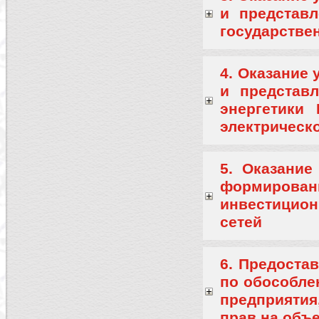
и представ
государстве
4. Оказание 
и представ
энергетики
электрическо
5. Оказание
формиров
инвестицио
сетей
6. Предоста
по обособле
предприяти
прав на объ