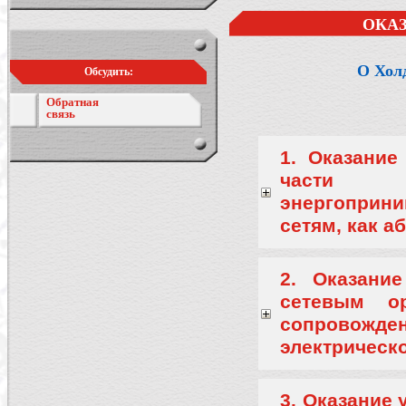
ОКА
О Хол
Обсудить:
Обратная
связь
1. Оказание
части те
энергоприн
сетям, как а
2. Оказани
сетевым о
сопровожден
электрическ
3. Оказание 