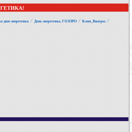
ГЕТИКА!
⁄
⁄
⁄
о дню энергетика
День энергетика. ГОЭЛРО
Клип_Виагры