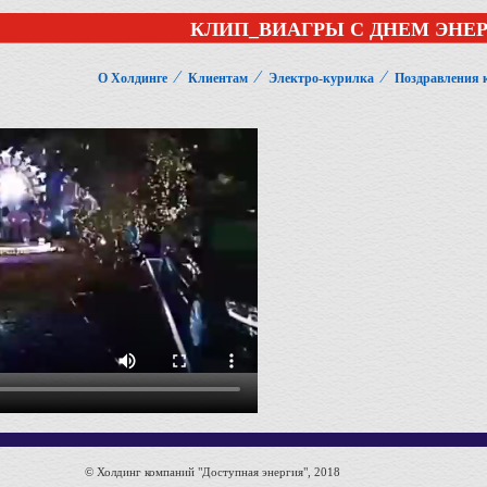
КЛИП_ВИАГРЫ С ДНЕМ ЭНЕР
⁄
⁄
⁄
О Холдинге
Клиентам
Электро-курилка
Поздравления к
© Холдинг компаний "Доступная энергия", 2018