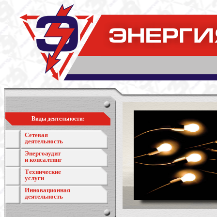
Виды деятельности:
Сетевая
деятельность
Энергоаудит
и консалтинг
Технические
услуги
Инновационная
деятельность