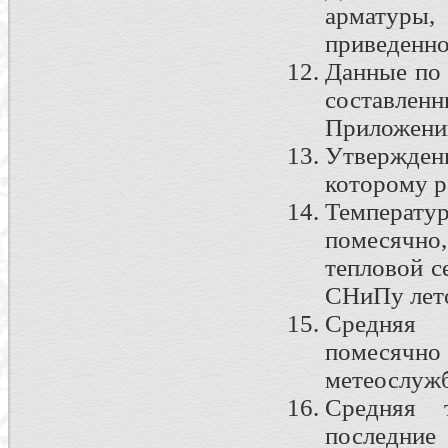
арматуры,
приведенн
Данные по 
составленн
Приложени
Утвержде
которому р
Температу
помесячн
тепловой се
СНиПу лето-
Средняя 
помесячн
метеослужбы
Средняя 
последние