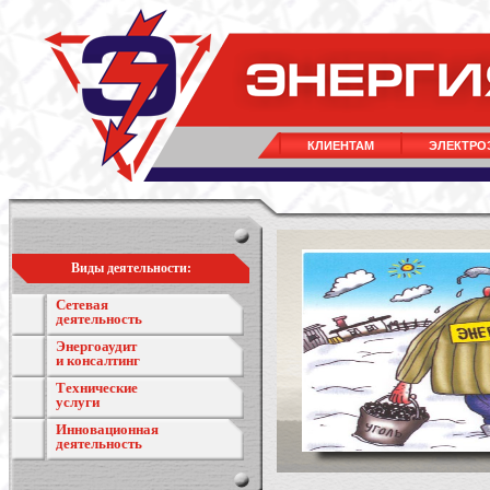
КЛИЕНТАМ
ЭЛЕКТРО
Виды деятельности:
Сетевая
деятельность
Энергоаудит
и консалтинг
Технические
услуги
Инновационная
деятельность