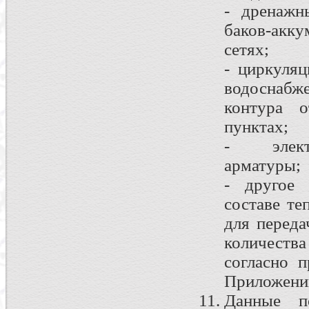
- дренажн
баков-акк
сетях;
- циркуля
водоснабж
контура о
пунктах;
- электр
арматуры;
- другое 
составе те
для переда
количеств
согласно п
Приложени
Данные п