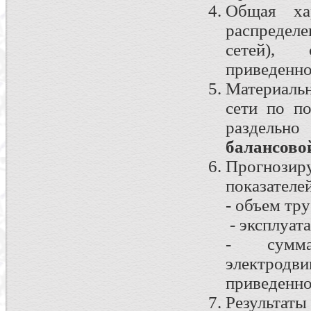
Общая хар
распредел
сетей), 
приведенн
Материальн
сети по п
раздельн
балансово
Прогноз
показателей
- объем тр
- эксплуат
- сумма
электродви
приведенн
Результаты