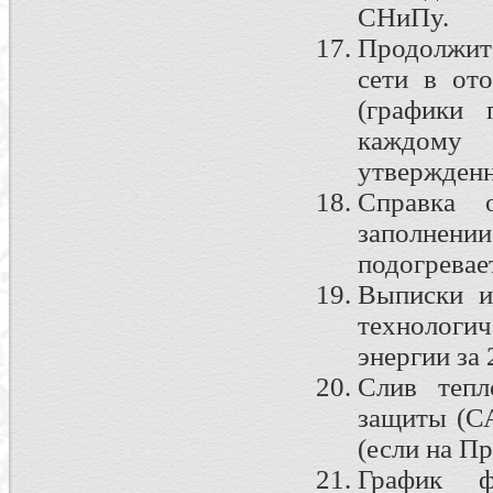
СНиПу.
Продолжит
сети в от
(графики 
каждому 
утвержденн
Справка 
заполнении
подогревае
Выписки и
технологи
энергии за 
Слив тепл
защиты (СА
(если на П
График ф