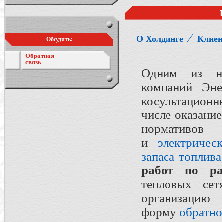
⁄
О Холдинге
Клие
Обсудить:
Обратная
связь
Одним из на
компаний Эне
косультационн
числе оказание
нормати
и
электричес
запаса топлива
работ по ра
тепловых се
организац
форму
обратно