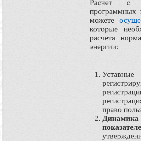
Расчет с п
программных к
можете
осуще
которые необ
расчета норм
энергии:
Уставные
регистрир
регистрац
регистрац
право поль
Динамика
показател
утвержденн