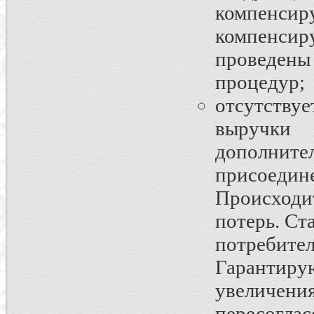
компенси
компенсир
проведены 
процедур;
отсутству
выручки 
дополни
присоеди
Происходи
потерь. Ст
потребите
Гарантиру
увеличе
пересогла