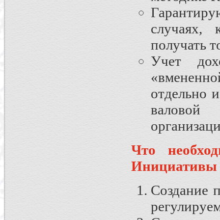
Гарантиру
случаях, 
получать т
Учет дох
«вмененн
отдельно и
валовой
организац
Что необхо
Инициативы
Создание 
регулируем