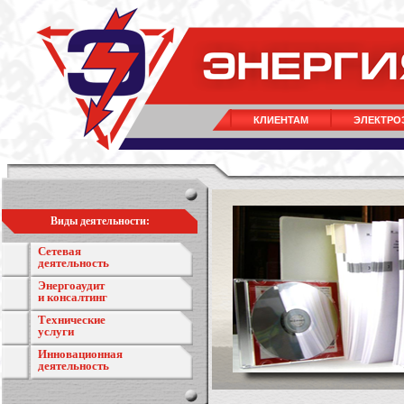
КЛИЕНТАМ
ЭЛЕКТРО
Виды деятельности:
Сетевая
деятельность
Энергоаудит
и консалтинг
Технические
услуги
Инновационная
деятельность