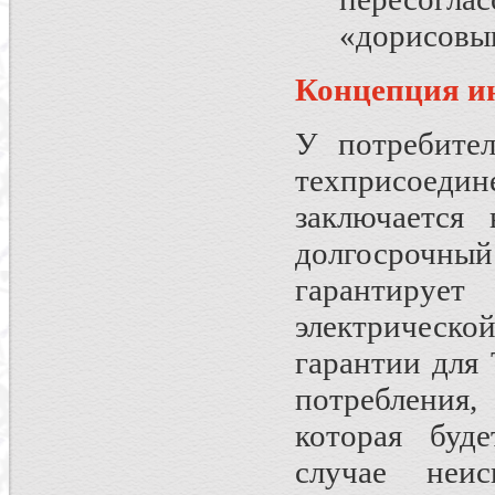
«дорисовыв
Концепция и
У потребител
техприсоедине
заключается
долгосрочн
гарантируе
электрической
гарантии для
потребления,
которая буд
случае неис