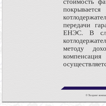
стоимость фа
покрывает
котлодержате
передачи гар
ЕНЭС. В сл
котлодержат
методу дохо
компенсаци
осуществляет
© Холдинг компан