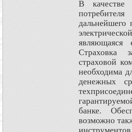
В качестве 
потребител
дальнейшего 
электрическ
являющаяся 
Страховка 
страховой ко
необходима д
денежных ср
техприсоед
гарантируемой
банке. Обе
возможно так
инструментов (