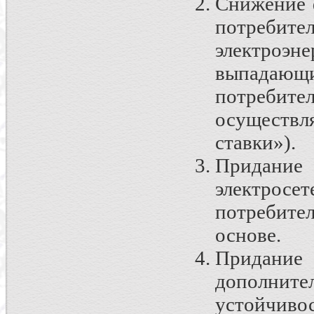
Снижение 
потреби
электроэн
выпадающи
потреби
осуществл
ставки»).
Придани
электросе
потребите
основе.
Придан
дополнит
устойчиво