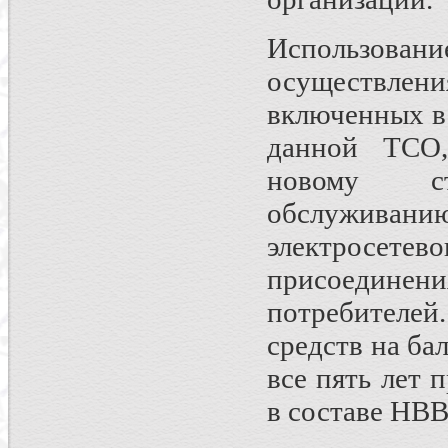
Использован
осуществлени
включенных в
данной ТСО,
новому ст
обслуживан
электросете
присоедин
потребителей
средств на ба
все пять лет 
в составе НВВ