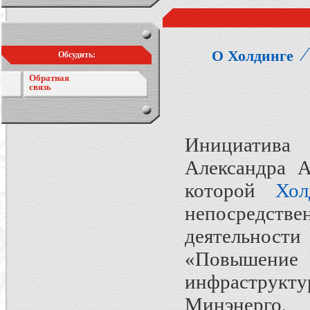
О Холдинге
Обсудить:
Обратная
связь
Инициатива 
Александра А
которой
Хол
непосредстве
деятельност
«Повышени
инфраструкту
Минэнерго,