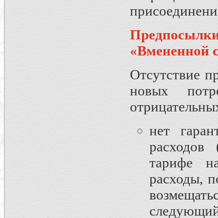
присоединен
Предпосылк
«Вмененной 
Отсутствие п
новых потр
отрицательны
нет гаран
расходов 
тарифе на
расходы, 
возмещать
следующи