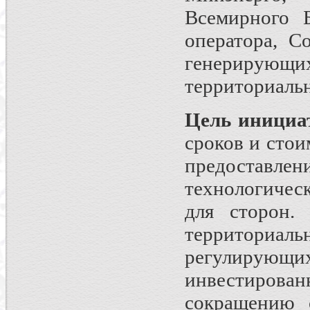
Всемирного 
оператора, С
генерирующи
территориальн
Цель инициа
сроков и стои
предоста
технологиче
для сторон.
территориа
регулирую
инвестирован
сокращению 