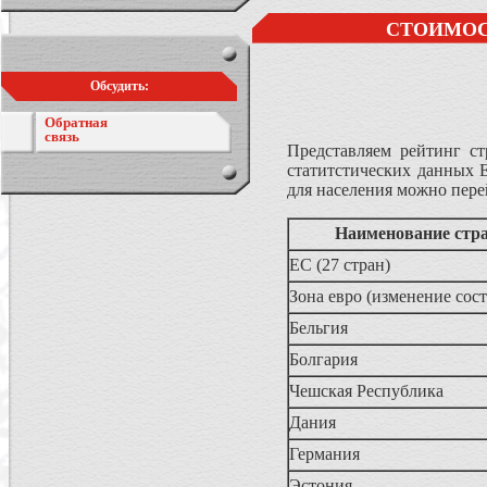
СТОИМОСТ
Обсудить:
Обратная
связь
Представляем рейтинг с
статитстических данных Е
для населения можно пер
Наименование стр
ЕС (27 стран)
Зона евро (изменение сос
Бельгия
Болгария
Чешская Республика
Дания
Германия
Эстония