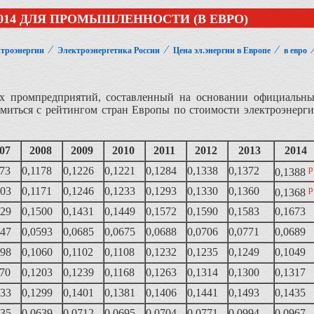
014 ДЛЯ ПРОМЫШЛЕННОСТИ (В ЕВРО)
⁄
⁄
⁄
ктроэнергии
Электроэнергетика России
Цена эл.энергии в Европе
в евро
их промпредприятий, составленный на основании официальн
комиться с рейтингом стран Европы по стоимости электроэнерг
007
2008
2009
2010
2011
2012
2013
2014
р
173
0,1178
0,1226
0,1221
0,1284
0,1338
0,1372
0,1388
р
203
0,1171
0,1246
0,1233
0,1293
0,1330
0,1360
0,1368
229
0,1500
0,1431
0,1449
0,1572
0,1590
0,1583
0,1673
547
0,0593
0,0685
0,0675
0,0688
0,0706
0,0771
0,0689
898
0,1060
0,1102
0,1108
0,1232
0,1235
0,1249
0,1049
170
0,1203
0,1239
0,1168
0,1263
0,1314
0,1300
0,1317
433
0,1299
0,1401
0,1381
0,1406
0,1441
0,1493
0,1435
635
0,0639
0.0712
0,0695
0,0704
0,0771
0,0994
0,0967