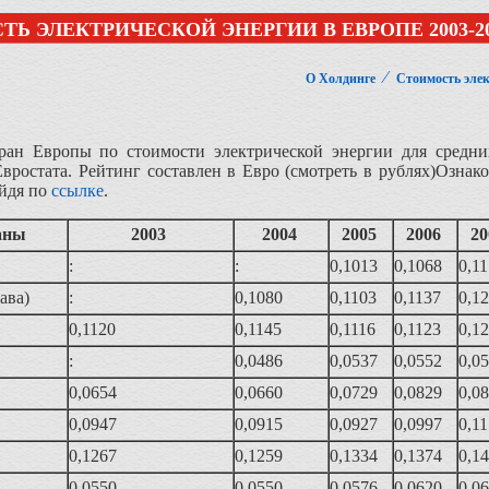
Ь ЭЛЕКТРИЧЕСКОЙ ЭНЕРГИИ В ЕВРОПЕ 2003-2
⁄
О Холдинге
Стоимость эле
тран Европы по стоимости электрической энергии для средн
вростата. Рейтинг составлен в Евро (смотреть в рублях)Озна
ейдя по
ссылке
.
аны
2003
2004
2005
2006
2
:
:
0,1013
0,1068
0,1
тава)
:
0,1080
0,1103
0,1137
0,1
0,1120
0,1145
0,1116
0,1123
0,1
:
0,0486
0,0537
0,0552
0,0
0,0654
0,0660
0,0729
0,0829
0,0
0,0947
0,0915
0,0927
0,0997
0,1
0,1267
0,1259
0,1334
0,1374
0,1
0,0550
0,0550
0,0576
0,0620
0,0