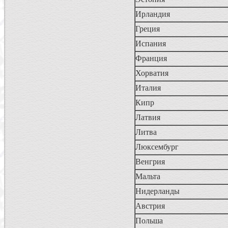
Ирландия
Греция
Испания
Франция
Хорватия
Италия
Кипр
Латвия
Литва
Люксембург
Венгрия
Мальта
Нидерланды
Австрия
Польша