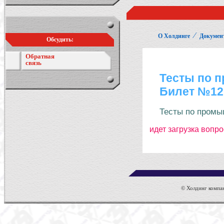
⁄
О Холдинге
Докумен
Обсудить:
Обратная
связь
© Холдинг компан