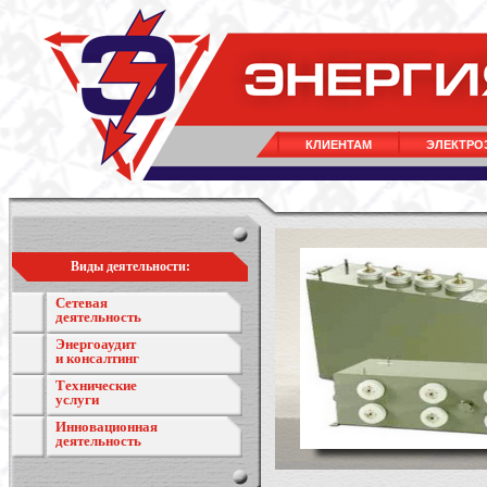
КЛИЕНТАМ
ЭЛЕКТРО
Виды деятельности:
Сетевая
деятельность
Энергоаудит
и консалтинг
Технические
услуги
Инновационная
деятельность