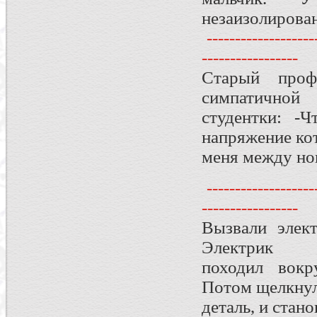
незаизолирова
--------------------
-----------------
Старый проф
симпатичной
студентки: -
напряжение кот
меня между ног
--------------------
-----------------
Вызвали элект
Электрик
походил вокр
Потом щелкнул
деталь, и стано