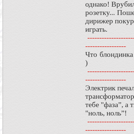
однако! Вруби
розетку... Пош
дирижер покур
играть.
--------------------
-----------------
Что блондинка
)
--------------------
-----------------
Электрик печа
трансформатор
тебе "фаза”, а 
"ноль, ноль”!
--------------------
-----------------