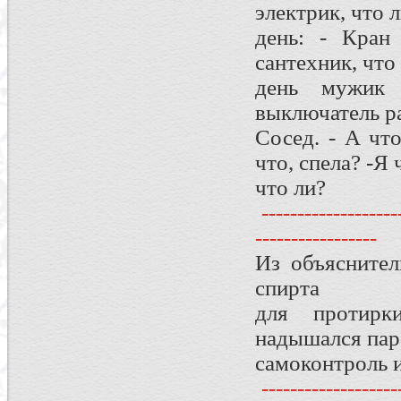
электрик, что
день: - Кран 
сантехник, что
день мужик 
выключатель ра
Сосед. - А что
что, спела? -Я 
что ли?
--------------------
-----------------
Из объяснител
спирта
для протирк
надышался пар
самоконтроль и
--------------------