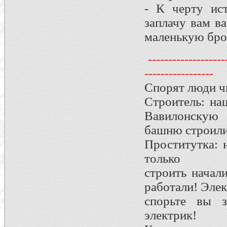
- К черту ист
заплачу вам в
маленькую бро
--------------------
-----------------
Спорят люди ч
Строитель: на
Вавилонскую
башню строили.
Проститутка: 
только
строить начал
работали! Элек
спорьте вы з
электрик!