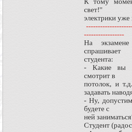
К тому момент
свет!''
электрики уже 
--------------------
-----------------
На экзамене 
спрашивает
студента:
- Какие вы з
смотрит в
потолок, и т.д
задавать наво
- Ну, допусти
будете с
ней заниматься
Студент (радос