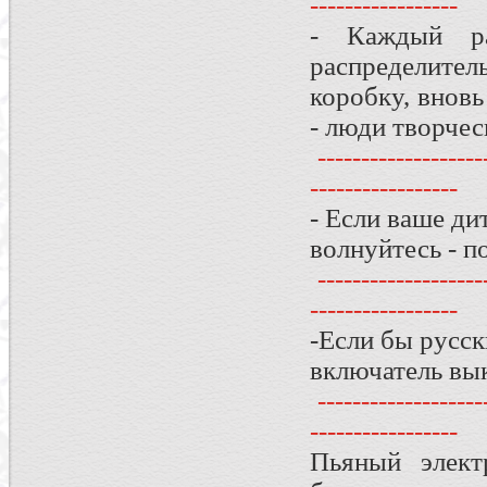
-----------------
- Каждый ра
распределител
коробку, вновь
- люди творчес
--------------------
-----------------
- Если ваше ди
волнуйтесь - п
--------------------
-----------------
-Если бы русск
включатель вы
--------------------
-----------------
Пьяный элект