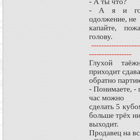
- А ты что?
- А я и гов
одолжение, не
капайте, пож
голову.
--------------------
-----------------
Глухой таёж
приходит сдава
обратно парти
- Понимаете, - 
час можно
сделать 5 кубо
больше трёх ни
выходит.
Продавец на вс