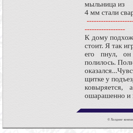
мыльница из
4 мм стали сва
--------------------
-----------------
К дому подхож
стоит. Я так и
его пнул, он
полилось. Пол
оказался...Чу
щитке у подъез
ковыряется,
ошарашенно и в
© Холдинг компан