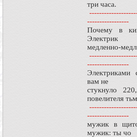
три часа.
--------------------
-----------------
Почему в кин
Электрик
медленно-медл
--------------------
-----------------
Электриками 
вам не
стукнуло 220
повелителя ть
--------------------
-----------------
мужик в щито
мужик: ты чо