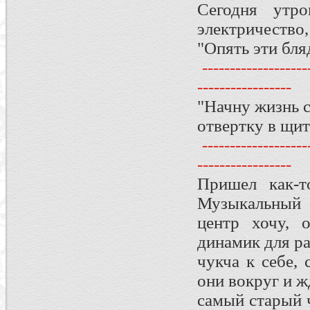
Сегодня утро
электричество,
"Опять эти бля
--------------------
-----------------
"Начну жизнь с
отвертку в щи
--------------------
-----------------
Пришел как-т
Музыкальный
центр хочу, 
динамик для р
чукча к себе, 
они вокруг и жд
самый старый ч