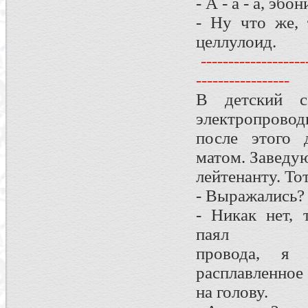
- А - а - а, эб
- Ну что же, 
целлулоид.
--------------------
-----------------
В детский с
электропровод
после этого 
матом. Заведу
лейтенанту. То
- Выражались?
- Никак нет, 
паял
провода, я 
расплавленное 
на голову.