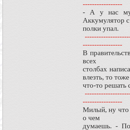
-----------------
- А у нас му
Аккумулятор с
полки упал.
--------------------
-----------------
В правительст
всех
столбах написа
влезть, то тоже
что-то решать 
--------------------
-----------------
Милый, ну что
о чем
думаешь. - По