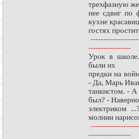
трехфазную жен
нее сдвиг по ф
кухне красавица
гостях простит
--------------------
-----------------
Урок в школе.
были их
предки на войн
- Да, Марь Ива
танкистом. - А
был? - Наверно
электриком ..
молнии нарисов
--------------------
-----------------