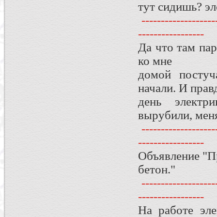
тут сидишь? эл
--------------------
-----------------
Да что там па
ко мне
домой постуч
начали. И прав
день электр
вырубили, мен
--------------------
-----------------
Объявление "П
бетон."
--------------------
-----------------
На работе эле