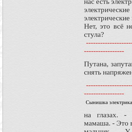
нас есть элект
электрически
электрические 
Нет, это всё н
стула?
--------------------
-----------------
Путана, запут
снять напряжен
--------------------
-----------------
Сынишка электрика
на глазах. -
мамаша. - Это 
мальчик. 