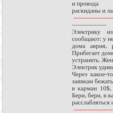
и провода
раскиданы и л
--------------------
-----------------
Электрику 
сообщают: у н
дома аврия, 
Прибегает дом
устранять. Жен
Электрик удиви
Через какое-т
заявкам бежать
в карман 10$,
Бери, бери, в 
расслабляться 
--------------------