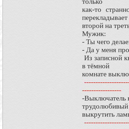
только
как-то странн
перекладывает 
второй на трет
Мужик:
- Ты чего дела
- Да у меня пр
Из записной к
в тёмной
комнате выключ
--------------------
-----------------
-Выключатель н
трудолюбивый ч
выкрутить лам
--------------------