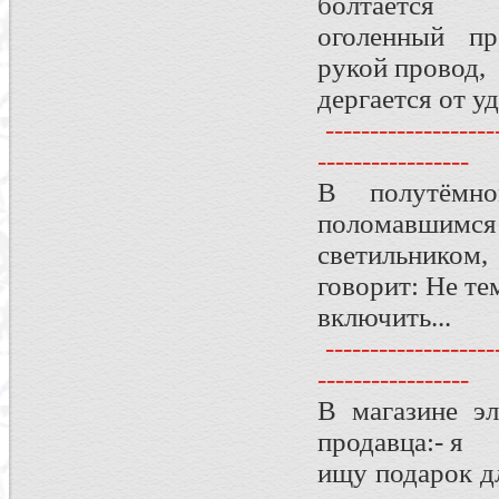
болтается
оголенный про
рукой провод,
дергается от уд
--------------------
-----------------
В полутёмно
поломавшимся
светильнико
говорит: Не те
включить...
--------------------
-----------------
В магазине э
продавца:- я
ищу подарок д