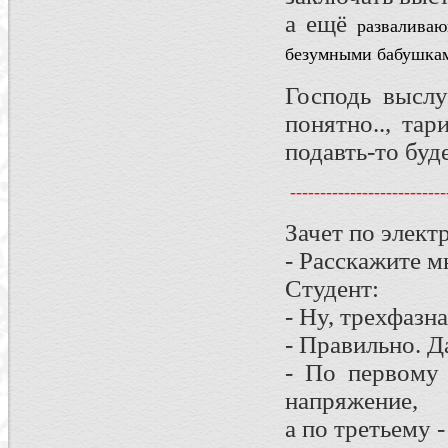
а ещё
развалива
безумными бабушками
Господь выслу
понятно.., та
подавть-то буд
--------------------------
Зачет по элект
- Расскажите м
Студент:
- Ну, трехфазн
- Правильно. 
- По первому 
напряжение,
а по третьему 