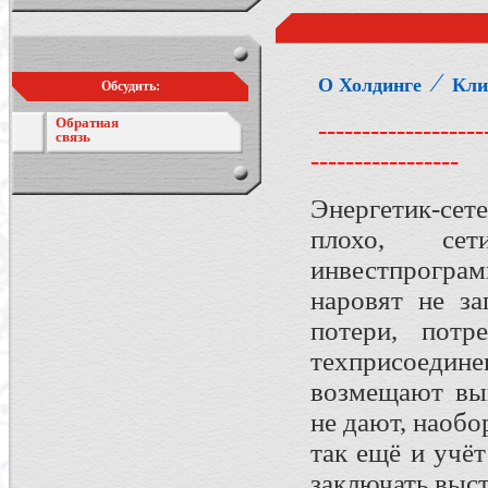
⁄
О Холдинге
Кли
Обсудить:
Обратная
--------------------
связь
-----------------
Энергетик-сет
плохо, се
инвестпрограм
наровят не за
потери, потр
техприсоеди
возмещают вы
не дают, наобо
так ещё и учёт
заключать выст