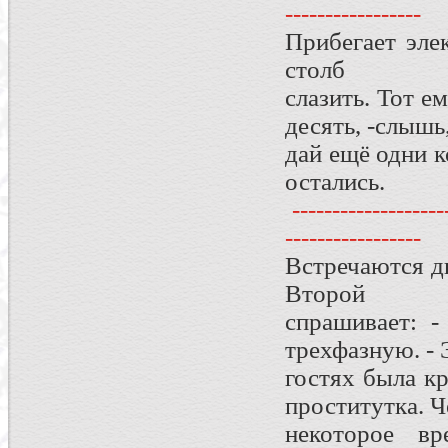
-----------------
Прибегает элек
столб
слазить. Тот е
десять, -слышь,
дай ещё одни ко
остались.
--------------------
-----------------
Встречаются дв
Второй
спрашивает: 
трехфазную. - 
гостях была кр
проститутка. Ч
некоторое вр