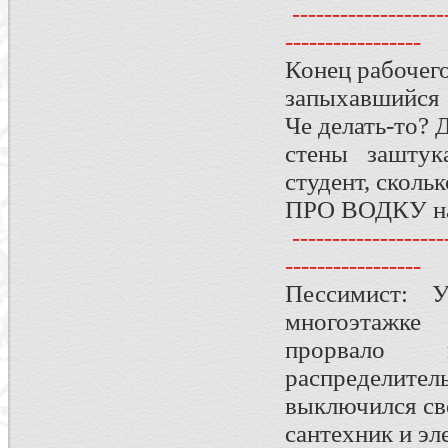
--------------------
-----------------
Конец рабочего
запыхавшийся 
Че делать-то? 
стены заштук
студент, скольк
ПРО ВОДКУ на 
--------------------
-----------------
Пессимист: 
многоэтажке
прорвало к
распределитель
выключился све
сантехник и эл