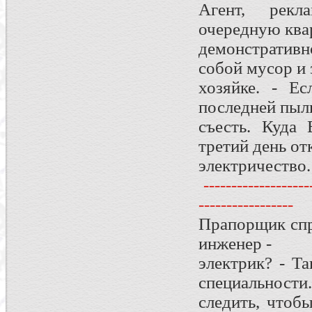
Агент, рек
очередную ква
демонстративн
собой мусор и 
хозяйке. - Е
последней пыли
съесть. Куда 
третий день о
электричество.
--------------------
-----------------
Прапорщик спр
инженер -
электрик? - Т
специальности.
следить, чтоб