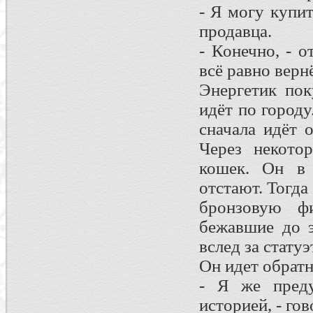
- Я могу купи
продавца.
- Конечно, - о
всё равно верн
Энергетик по
идёт по городу
сначала идёт 
Через некото
кошек. Он в 
отстают. Тогда
бронзовую ф
бежавшие до э
вслед за статуэ
Он идет обратн
- Я же преду
историей, - го