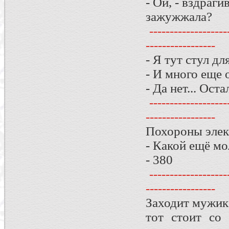
- Ой, - вздраги
зажужжала?
--------------------
-----------------
- Я тут стул д
- И много еще 
- Да нет... Ост
--------------------
-----------------
Похороны элект
- Какой ещё мо
- 380
--------------------
-----------------
Заходит мужик 
тот стоит со 