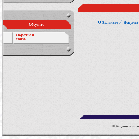
⁄
О Холдинге
Докумен
Обсудить:
Обратная
связь
© Холдинг компан