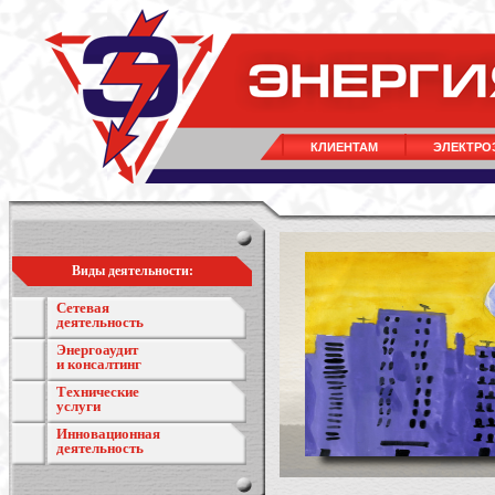
КЛИЕНТАМ
ЭЛЕКТРО
Виды деятельности:
Сетевая
деятельность
Энергоаудит
и консалтинг
Технические
услуги
Инновационная
деятельность