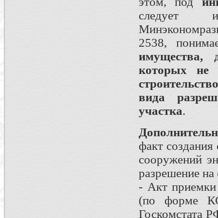
этом, под
ин
следует и
Минэкономраз
2538, поним
имущества, д
которых не 
строительство
вида разреш
участка
.
Дополнитель
факт создания 
сооружений эн
разрешение на 
- Акт приемки
(по форме КС
Госкомстата РФ