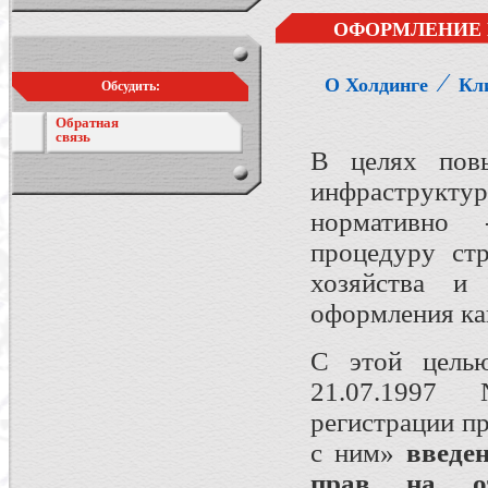
ОФОРМЛЕНИЕ 
⁄
О Холдинге
Кл
Обсудить:
Обратная
связь
В целях повы
инфраструкт
нормативно
процедуру стр
хозяйства и
оформления ка
С этой целью
21.07.1997
регистрации п
с ним»
введен
прав на от