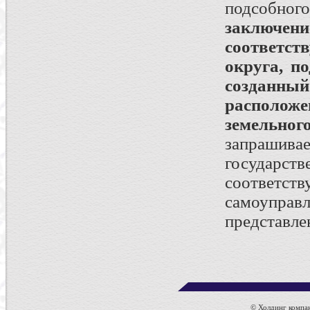
подсобно
заключени
соответст
округа, п
созданны
располож
земельног
запрашив
государ
соответ
самоуправ
представле
© Холдинг компан