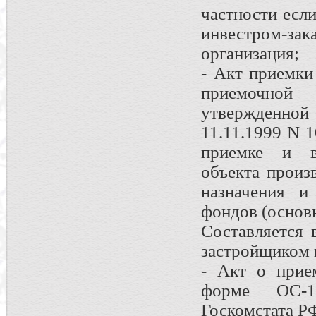
частности есл
инвестром-зак
организация;
- Акт приемки
приемочной
утвержденной
11.11.1999 N 
приемке и вв
объекта произ
назначения и
фондов (основ
Составляется 
застройщиком 
- Акт о прием
форме ОС-1а
Госкомстата РФ