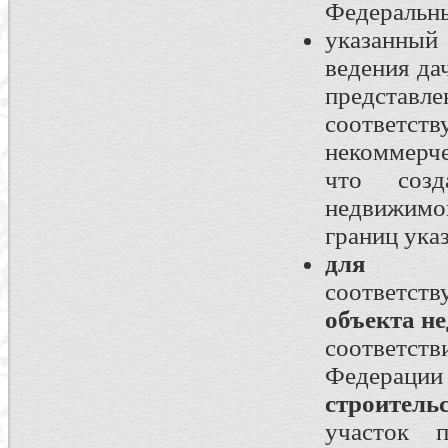
Федеральны
указанный
ведения да
предста
соответст
некоммерч
что созд
недвижимо
границ ука
для стр
соответст
объекта н
соответст
Федера
строитель
участок п