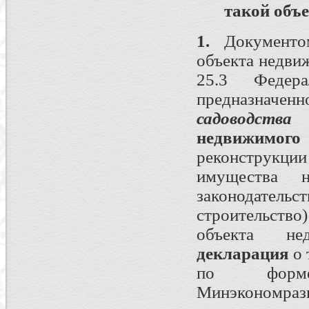
такой объ
1.
Документом
объекта недвиж
25.3 Федер
предназначенн
садоводства
з
недвижимого
реконструкц
имущества 
законодател
строительств
объекта не
декларация
о
по форме
Минэкономразв