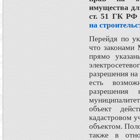
имущества
для
ст. 51 ГК Р
на строительс
Перейдя по ук
что законами 
прямо указан
электросете
разрешения на 
есть возмож
разрешения 
муниципалитет
объект дейст
кадастровом у
объектом. Пол
также в отно