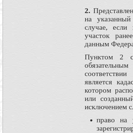
2.
Представлен
на указанный
случае, если
участок ране
данным Федерал
Пунктом 2 с
обязательным
соответствии
является када
котором расп
или созданны
исключением сл
право на 
зарегист