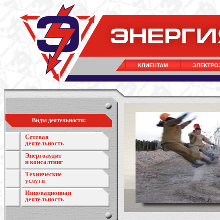
КЛИЕНТАМ
ЭЛЕКТРО
Виды деятельности:
Сетевая
деятельность
Энергоаудит
и консалтинг
Технические
услуги
Инновационная
деятельность