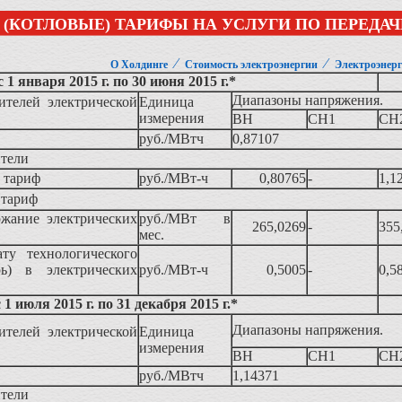
(КОТЛОВЫЕ) ТАРИФЫ НА УСЛУГИ ПО ПЕРЕДАЧ
⁄
⁄
О Холдинге
Стоимость электроэнергии
Электроэнерг
с 1 января 2015 г. по 30 июня 2015 г.*
Диапазоны напряжения.
ителей электрической
Единица
измерения
ВН
СН1
СН
руб./МВтч
0,87107
ители
 тариф
руб./МВт-ч
0,80765
-
1,1
 тариф
ржание электрических
руб./МВт в
265,0269
-
355
мес.
ату технологического
рь) в электрических
руб./МВт-ч
0,5005
-
0,5
с 1 июля 2015 г. по 31 декабря 2015 г.*
Диапазоны напряжения.
ителей электрической
Единица
измерения
ВН
СН1
СН
руб./МВтч
1,14371
ители