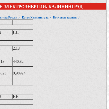
Е ЭЛЕКТРОЭНЕРГИИ. КАЛИНИНГРАД
⁄
⁄
⁄
етика России
Котел Калининград
Котловые тарифы
2
НН
2
2,13
,13
440,82
8823
0,98924
2
НН