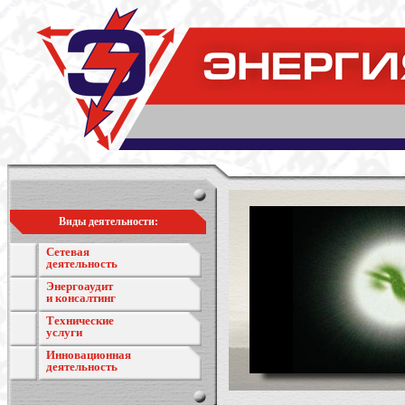
Виды деятельности:
Сетевая
деятельность
Энергоаудит
и консалтинг
Технические
услуги
Инновационная
деятельность