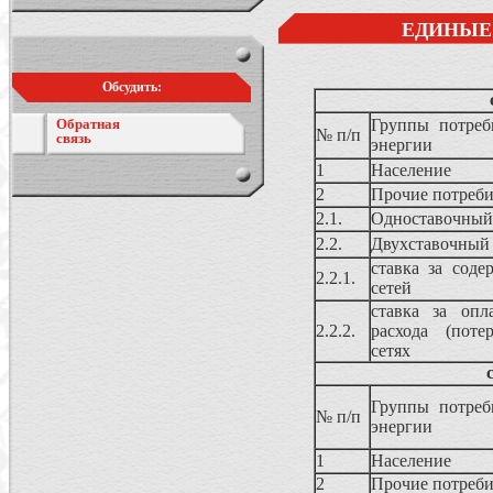
ЕДИНЫЕ 
Обсудить:
Обратная
Группы потреб
№ п/п
связь
энергии
1
Население
2
Прочие потреб
2.1.
Одноставочный
2.2.
Двухставочный
ставка за соде
2.2.1.
сетей
ставка за опл
2.2.2.
расхода (поте
сетях
Группы потреб
№ п/п
энергии
1
Население
2
Прочие потреб