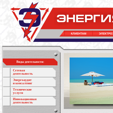
КЛИЕНТАМ
ЭЛЕКТРО
Виды деятельности:
Сетевая
деятельность
Энергоаудит
и консалтинг
Технические
услуги
Инновационная
деятельность