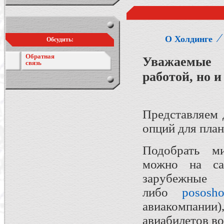
О Холдинге
Обсудить:
Обратная
Уважаемые 
связь
работой, но и
Представляем 
опций для пла
Подобрать ми
можно на с
зарубе
либо
pososho
авиакомпании
авиабилетов во