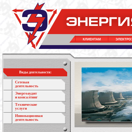
КЛИЕНТАМ
ЭЛЕКТРО
Виды деятельности:
Сетевая
деятельность
Энергоаудит
и консалтинг
Технические
услуги
Инновационная
деятельность