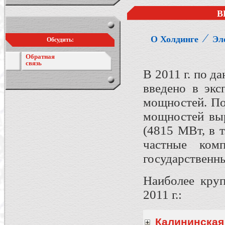
В
⁄
О Холдинге
Эл
Обсудить:
Обратная
связь
В 2011 г. по 
введено в эк
мощностей. По
мощностей выр
(4815 МВт, в 
частные ко
государственн
Наиболее круп
2011 г.:
Калининская